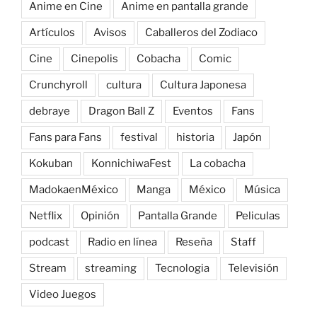
Anime en Cine
Anime en pantalla grande
Artículos
Avisos
Caballeros del Zodiaco
Cine
Cinepolis
Cobacha
Comic
Crunchyroll
cultura
Cultura Japonesa
debraye
Dragon Ball Z
Eventos
Fans
Fans para Fans
festival
historia
Japón
Kokuban
KonnichiwaFest
La cobacha
MadokaenMéxico
Manga
México
Música
Netflix
Opinión
Pantalla Grande
Peliculas
podcast
Radio en línea
Reseña
Staff
Stream
streaming
Tecnologia
Televisión
Video Juegos