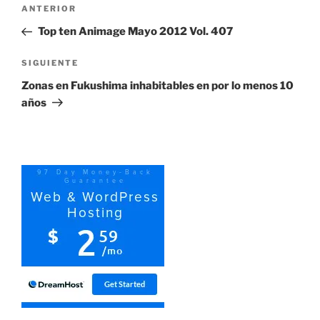
Navegación
Entrada
ANTERIOR
de
anterior:
Top ten Animage Mayo 2012 Vol. 407
entradas
Siguiente
SIGUIENTE
entrada
Zonas en Fukushima inhabitables en por lo menos 10
años