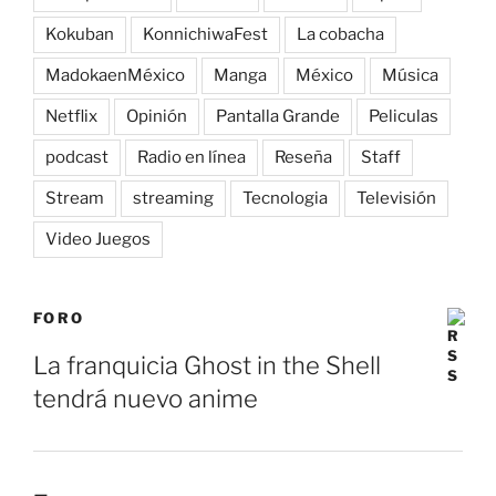
Kokuban
KonnichiwaFest
La cobacha
MadokaenMéxico
Manga
México
Música
Netflix
Opinión
Pantalla Grande
Peliculas
podcast
Radio en línea
Reseña
Staff
Stream
streaming
Tecnologia
Televisión
Video Juegos
FORO
La franquicia Ghost in the Shell
tendrá nuevo anime