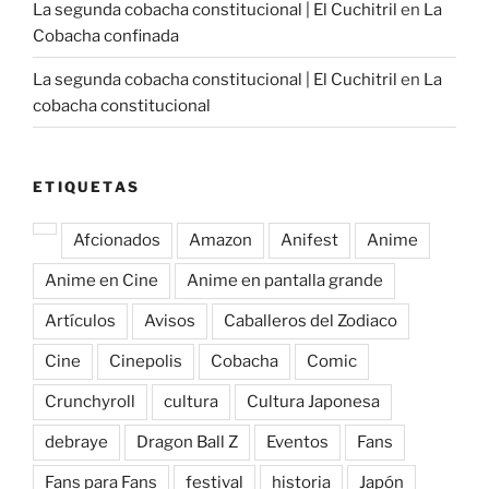
La segunda cobacha constitucional | El Cuchitril
en
La
Cobacha confinada
La segunda cobacha constitucional | El Cuchitril
en
La
cobacha constitucional
ETIQUETAS
Afcionados
Amazon
Anifest
Anime
Anime en Cine
Anime en pantalla grande
Artículos
Avisos
Caballeros del Zodiaco
Cine
Cinepolis
Cobacha
Comic
Crunchyroll
cultura
Cultura Japonesa
debraye
Dragon Ball Z
Eventos
Fans
Fans para Fans
festival
historia
Japón