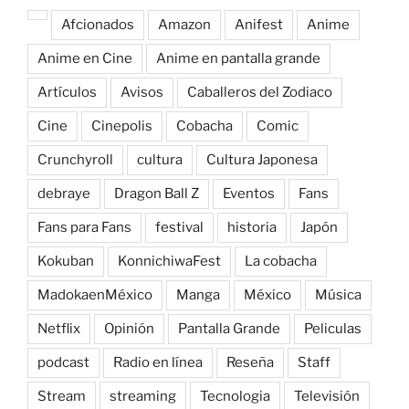
Afcionados
Amazon
Anifest
Anime
Anime en Cine
Anime en pantalla grande
Artículos
Avisos
Caballeros del Zodiaco
Cine
Cinepolis
Cobacha
Comic
Crunchyroll
cultura
Cultura Japonesa
debraye
Dragon Ball Z
Eventos
Fans
Fans para Fans
festival
historia
Japón
Kokuban
KonnichiwaFest
La cobacha
MadokaenMéxico
Manga
México
Música
Netflix
Opinión
Pantalla Grande
Peliculas
podcast
Radio en línea
Reseña
Staff
Stream
streaming
Tecnologia
Televisión