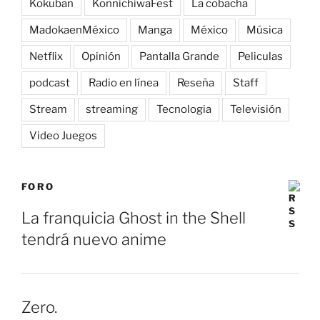
Kokuban
KonnichiwaFest
La cobacha
MadokaenMéxico
Manga
México
Música
Netflix
Opinión
Pantalla Grande
Peliculas
podcast
Radio en línea
Reseña
Staff
Stream
streaming
Tecnologia
Televisión
Video Juegos
FORO
La franquicia Ghost in the Shell
tendrá nuevo anime
Zero.