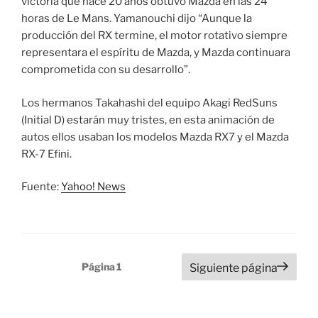
victoria que hace 20 años obtuvo Mazda en las 24
horas de Le Mans. Yamanouchi dijo “Aunque la
producción del RX termine, el motor rotativo siempre
representara el espíritu de Mazda, y Mazda continuara
comprometida con su desarrollo”.
Los hermanos Takahashi del equipo Akagi RedSuns
(Initial D) estarán muy tristes, en esta animación de
autos ellos usaban los modelos Mazda RX7 y el Mazda
RX-7 Efini.
Fuente:
Yahoo! News
Paginación
Página
1
Siguiente página
de
entradas