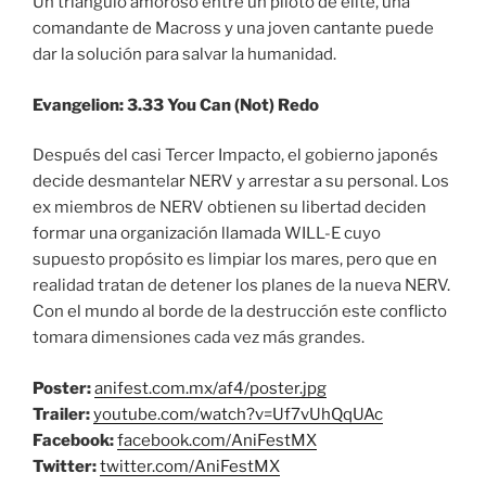
Un triángulo amoroso entre un piloto de elite, una
comandante de Macross y una joven cantante puede
dar la solución para salvar la humanidad.
Evangelion: 3.33 You Can (Not) Redo
Después del casi Tercer Impacto, el gobierno japonés
decide desmantelar NERV y arrestar a su personal. Los
ex miembros de NERV obtienen su libertad deciden
formar una organización llamada WILL-E cuyo
supuesto propósito es limpiar los mares, pero que en
realidad tratan de detener los planes de la nueva NERV.
Con el mundo al borde de la destrucción este conflicto
tomara dimensiones cada vez más grandes.
Poster:
anifest.com.mx/af4/poster.jpg
Trailer:
youtube.com/watch?v=Uf7vUhQqUAc
Facebook:
facebook.com/AniFestMX
Twitter:
twitter.com/AniFestMX