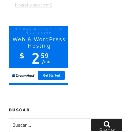
blografia.net/vicm3
BUSCAR
Buscar
por:
Buscar