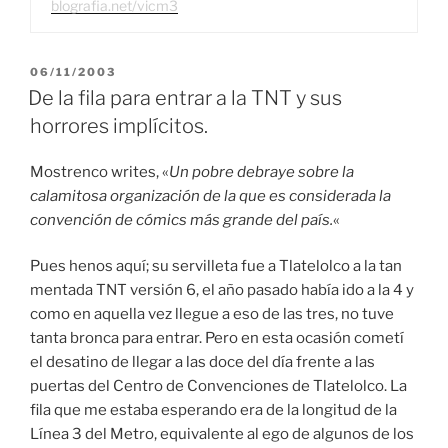
blografia.net/vicm3
PUBLICADO
06/11/2003
EL
De la fila para entrar a la TNT y sus
horrores implícitos.
Mostrenco writes, «
Un pobre debraye sobre la
calamitosa organización de la que es considerada la
convención de cómics más grande del país.
«
Pues henos aquí; su servilleta fue a Tlatelolco a la tan
mentada TNT versión 6, el año pasado había ido a la 4 y
como en aquella vez llegue a eso de las tres, no tuve
tanta bronca para entrar. Pero en esta ocasión cometí
el desatino de llegar a las doce del día frente a las
puertas del Centro de Convenciones de Tlatelolco. La
fila que me estaba esperando era de la longitud de la
Línea 3 del Metro, equivalente al ego de algunos de los