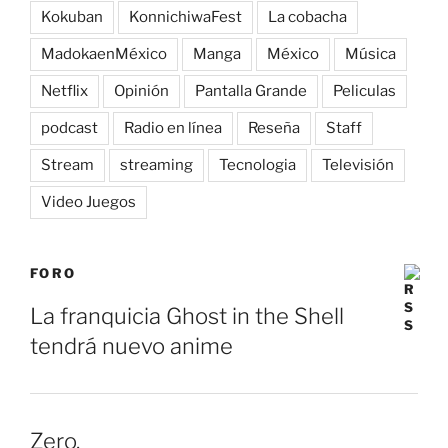
Kokuban
KonnichiwaFest
La cobacha
MadokaenMéxico
Manga
México
Música
Netflix
Opinión
Pantalla Grande
Peliculas
podcast
Radio en línea
Reseña
Staff
Stream
streaming
Tecnologia
Televisión
Video Juegos
FORO
La franquicia Ghost in the Shell
tendrá nuevo anime
Zero.