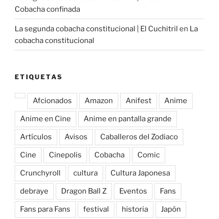
Cobacha confinada
La segunda cobacha constitucional | El Cuchitril
en
La
cobacha constitucional
ETIQUETAS
Afcionados
Amazon
Anifest
Anime
Anime en Cine
Anime en pantalla grande
Artículos
Avisos
Caballeros del Zodiaco
Cine
Cinepolis
Cobacha
Comic
Crunchyroll
cultura
Cultura Japonesa
debraye
Dragon Ball Z
Eventos
Fans
Fans para Fans
festival
historia
Japón