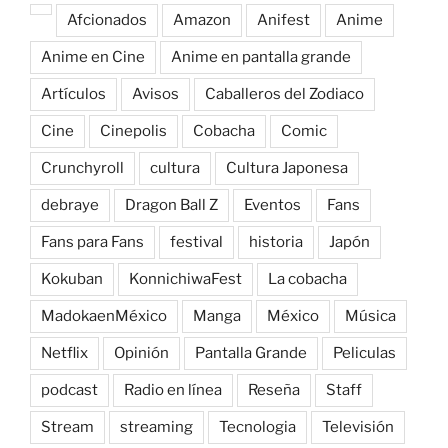
Afcionados
Amazon
Anifest
Anime
Anime en Cine
Anime en pantalla grande
Artículos
Avisos
Caballeros del Zodiaco
Cine
Cinepolis
Cobacha
Comic
Crunchyroll
cultura
Cultura Japonesa
debraye
Dragon Ball Z
Eventos
Fans
Fans para Fans
festival
historia
Japón
Kokuban
KonnichiwaFest
La cobacha
MadokaenMéxico
Manga
México
Música
Netflix
Opinión
Pantalla Grande
Peliculas
podcast
Radio en línea
Reseña
Staff
Stream
streaming
Tecnologia
Televisión