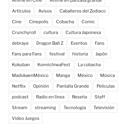
Anime en Cine
Anime en pantalla grande
Artículos
Avisos
Caballeros del Zodiaco
Cine
Cinepolis
Cobacha
Comic
Crunchyroll
cultura
Cultura Japonesa
debraye
Dragon Ball Z
Eventos
Fans
Fans para Fans
festival
historia
Japón
Kokuban
KonnichiwaFest
La cobacha
MadokaenMéxico
Manga
México
Música
Netflix
Opinión
Pantalla Grande
Peliculas
podcast
Radio en línea
Reseña
Staff
Stream
streaming
Tecnologia
Televisión
Video Juegos