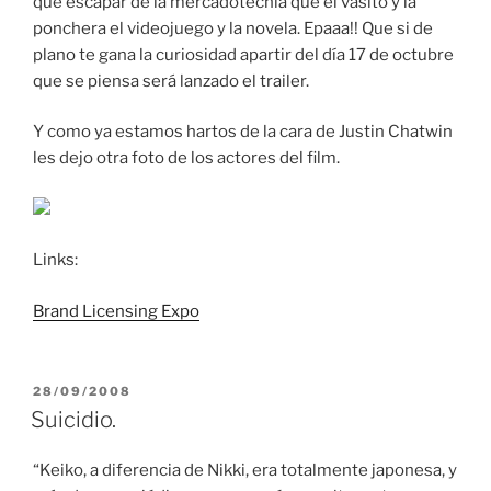
que escapar de la mercadotecnia que el vasito y la
ponchera el videojuego y la novela. Epaaa!! Que si de
plano te gana la curiosidad apartir del día 17 de octubre
que se piensa será lanzado el trailer.
Y como ya estamos hartos de la cara de Justin Chatwin
les dejo otra foto de los actores del film.
Links:
Brand Licensing Expo
PUBLICADO
28/09/2008
EL
Suicidio.
“Keiko, a diferencia de Nikki, era totalmente japonesa, y