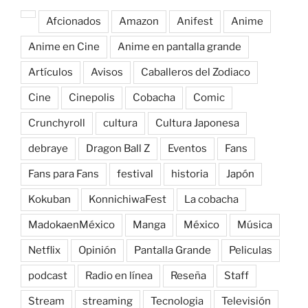
Afcionados
Amazon
Anifest
Anime
Anime en Cine
Anime en pantalla grande
Artículos
Avisos
Caballeros del Zodiaco
Cine
Cinepolis
Cobacha
Comic
Crunchyroll
cultura
Cultura Japonesa
debraye
Dragon Ball Z
Eventos
Fans
Fans para Fans
festival
historia
Japón
Kokuban
KonnichiwaFest
La cobacha
MadokaenMéxico
Manga
México
Música
Netflix
Opinión
Pantalla Grande
Peliculas
podcast
Radio en línea
Reseña
Staff
Stream
streaming
Tecnologia
Televisión