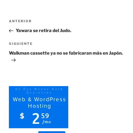
Navegación
Entrada
ANTERIOR
de
anterior:
Yawara se retira del Judo.
entradas
Siguiente
SIGUIENTE
entrada
Walkman cassette ya no se fabricaran más en Japón.