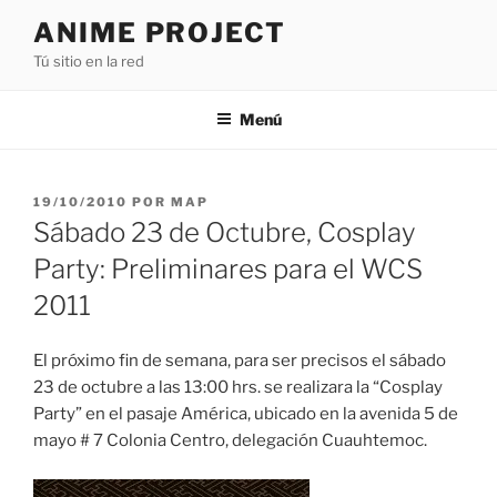
Saltar
ANIME PROJECT
al
Tú sitio en la red
contenido
Menú
PUBLICADO
19/10/2010
POR
MAP
EL
Sábado 23 de Octubre, Cosplay
Party: Preliminares para el WCS
2011
El próximo fin de semana, para ser precisos el sábado
23 de octubre a las 13:00 hrs. se realizara la “Cosplay
Party” en el pasaje América, ubicado en la avenida 5 de
mayo # 7 Colonia Centro, delegación Cuauhtemoc.