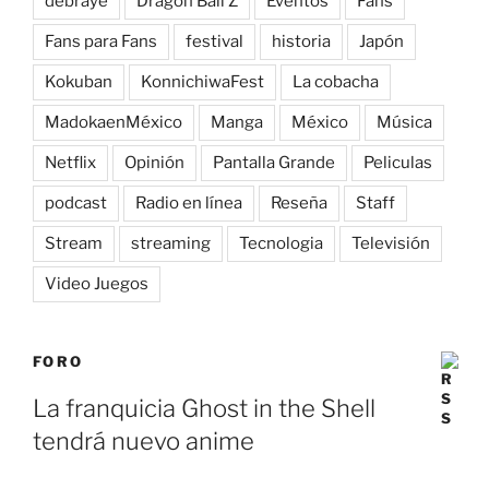
debraye
Dragon Ball Z
Eventos
Fans
Fans para Fans
festival
historia
Japón
Kokuban
KonnichiwaFest
La cobacha
MadokaenMéxico
Manga
México
Música
Netflix
Opinión
Pantalla Grande
Peliculas
podcast
Radio en línea
Reseña
Staff
Stream
streaming
Tecnologia
Televisión
Video Juegos
FORO
La franquicia Ghost in the Shell
tendrá nuevo anime