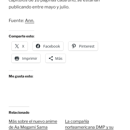
capítulos de 16 paginas cada uno, se estarían
publicando entre mayo y julio.
Fuente:
Ann.
Comparte esto:
X
Facebook
Pinterest
Imprimir
Más
Me gusta esto:
Relacionado
Más sobre el nuevo anime
La compañía
de Aa Megami Sama
norteamericana DMP y su