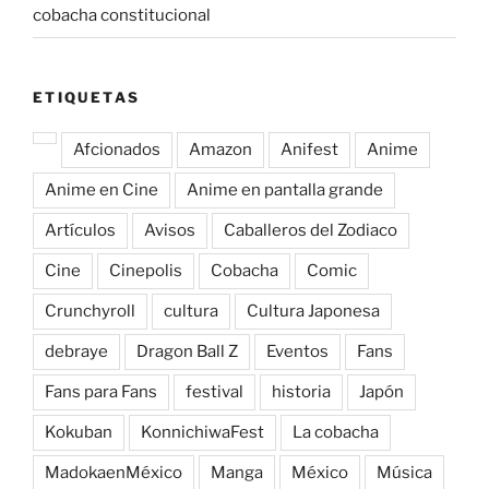
cobacha constitucional
ETIQUETAS
Afcionados
Amazon
Anifest
Anime
Anime en Cine
Anime en pantalla grande
Artículos
Avisos
Caballeros del Zodiaco
Cine
Cinepolis
Cobacha
Comic
Crunchyroll
cultura
Cultura Japonesa
debraye
Dragon Ball Z
Eventos
Fans
Fans para Fans
festival
historia
Japón
Kokuban
KonnichiwaFest
La cobacha
MadokaenMéxico
Manga
México
Música