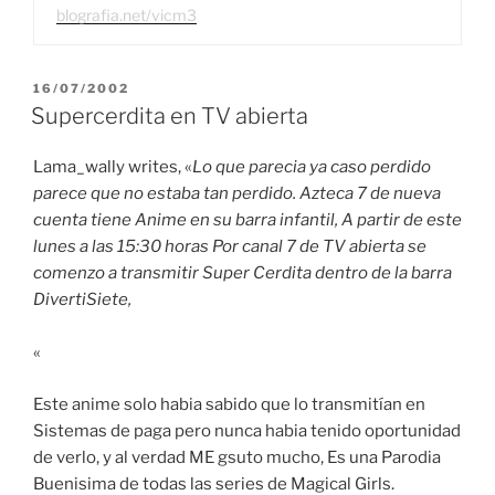
blografia.net/vicm3
PUBLICADO
16/07/2002
EL
Supercerdita en TV abierta
Lama_wally writes, «
Lo que parecia ya caso perdido
parece que no estaba tan perdido. Azteca 7 de nueva
cuenta tiene Anime en su barra infantil, A partir de este
lunes a las 15:30 horas Por canal 7 de TV abierta se
comenzo a transmitir Super Cerdita dentro de la barra
DivertiSiete,
«
Este anime solo habia sabido que lo transmitían en
Sistemas de paga pero nunca habia tenido oportunidad
de verlo, y al verdad ME gsuto mucho, Es una Parodia
Buenisima de todas las series de Magical Girls.