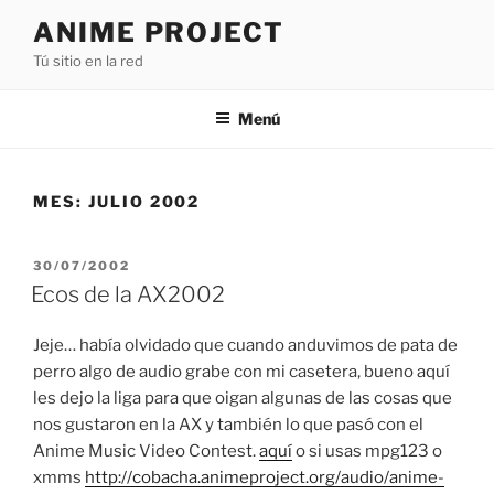
Saltar
ANIME PROJECT
al
Tú sitio en la red
contenido
Menú
MES:
JULIO 2002
PUBLICADO
30/07/2002
EL
Ecos de la AX2002
Jeje… había olvidado que cuando anduvimos de pata de
perro algo de audio grabe con mi casetera, bueno aquí
les dejo la liga para que oigan algunas de las cosas que
nos gustaron en la AX y también lo que pasó con el
Anime Music Video Contest.
aquí
o si usas mpg123 o
xmms
http://cobacha.animeproject.org/audio/anime-