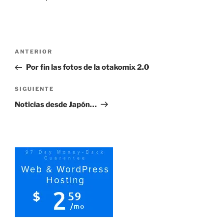
Navegación
Entrada
ANTERIOR
de
anterior:
Por fin las fotos de la otakomix 2.0
entradas
Siguiente
SIGUIENTE
entrada
Noticias desde Japón…