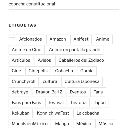
cobacha constitucional
ETIQUETAS
Afcionados
Amazon
Anifest
Anime
Anime en Cine
Anime en pantalla grande
Artículos
Avisos
Caballeros del Zodiaco
Cine
Cinepolis
Cobacha
Comic
Crunchyroll
cultura
Cultura Japonesa
debraye
Dragon Ball Z
Eventos
Fans
Fans para Fans
festival
historia
Japón
Kokuban
KonnichiwaFest
La cobacha
MadokaenMéxico
Manga
México
Música