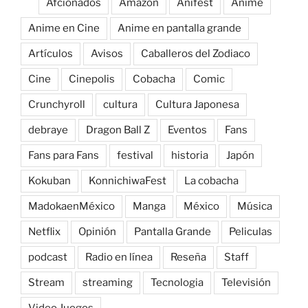
Afcionados
Amazon
Anifest
Anime
Anime en Cine
Anime en pantalla grande
Artículos
Avisos
Caballeros del Zodiaco
Cine
Cinepolis
Cobacha
Comic
Crunchyroll
cultura
Cultura Japonesa
debraye
Dragon Ball Z
Eventos
Fans
Fans para Fans
festival
historia
Japón
Kokuban
KonnichiwaFest
La cobacha
MadokaenMéxico
Manga
México
Música
Netflix
Opinión
Pantalla Grande
Peliculas
podcast
Radio en línea
Reseña
Staff
Stream
streaming
Tecnologia
Televisión