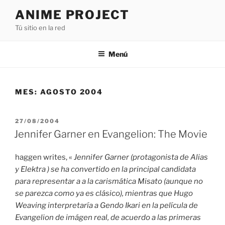
Saltar
ANIME PROJECT
al
Tú sitio en la red
contenido
Menú
MES:
AGOSTO 2004
PUBLICADO
27/08/2004
EL
Jennifer Garner en Evangelion: The Movie
haggen writes, «
Jennifer Garner (protagonista de Alias
y Elektra ) se ha convertido en la principal candidata
para representar a a la carismática Misato (aunque no
se parezca como ya es clásico), mientras que Hugo
Weaving interpretaría a Gendo Ikari en la película de
Evangelion de imágen real, de acuerdo a las primeras