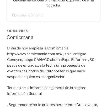
cercanamente, censor vitalicio de lo que se dice en la
cobacha.
blografia.net/vicm3
PUBLICADO
18/03/2005
EL
Comicmana
El dia de hoy empieza la Comicmania
http://www.comicmania.com.mx/ , en el antiguo
Ceneyco, luego CANACO ahora «Expo Reforma» , 30
pesos de entrada… a la fecha una propuesta de
eventos casi todos de Editoposter, lo que hace
sospechar quien es el organizador.
Tomado de la informacion general de la pagina:
Información General
. Seguramente no te quieres perder ente Gran evento,