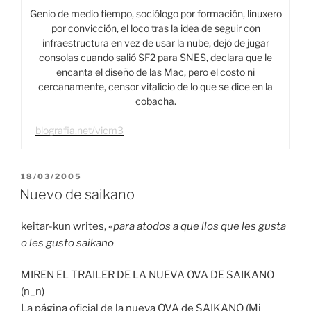
Genio de medio tiempo, sociólogo por formación, linuxero
por convicción, el loco tras la idea de seguir con
infraestructura en vez de usar la nube, dejó de jugar
consolas cuando salió SF2 para SNES, declara que le
encanta el diseño de las Mac, pero el costo ni
cercanamente, censor vitalicio de lo que se dice en la
cobacha.
blografia.net/vicm3
PUBLICADO
18/03/2005
EL
Nuevo de saikano
keitar-kun writes, «
para atodos a que llos que les gusta
o les gusto saikano
MIREN EL TRAILER DE LA NUEVA OVA DE SAIKANO
(n_n)
La página oficial de la nueva OVA de SAIKANO (Mi