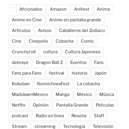
Afcionados
Amazon
Anifest
Anime
Anime en Cine
Anime en pantalla grande
Artículos
Avisos
Caballeros del Zodiaco
Cine
Cinepolis
Cobacha
Comic
Crunchyroll
cultura
Cultura Japonesa
debraye
Dragon Ball Z
Eventos
Fans
Fans para Fans
festival
historia
Japón
Kokuban
KonnichiwaFest
La cobacha
MadokaenMéxico
Manga
México
Música
Netflix
Opinión
Pantalla Grande
Peliculas
podcast
Radio en línea
Reseña
Staff
Stream
streaming
Tecnologia
Televisión