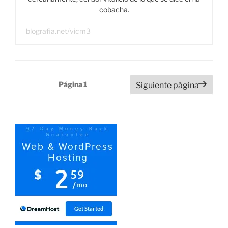
cobacha.
blografia.net/vicm3
Paginación
Página
1
Siguiente página
de
entradas