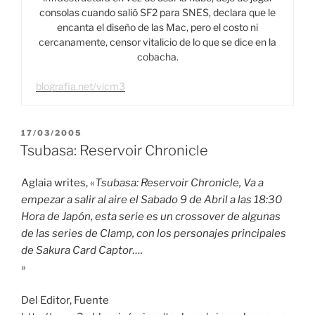
consolas cuando salió SF2 para SNES, declara que le
encanta el diseño de las Mac, pero el costo ni
cercanamente, censor vitalicio de lo que se dice en la
cobacha.
blografia.net/vicm3
PUBLICADO
17/03/2005
EL
Tsubasa: Reservoir Chronicle
Aglaia writes, «
Tsubasa: Reservoir Chronicle, Va a
empezar a salir al aire el Sabado 9 de Abril a las 18:30
Hora de Japón, esta serie es un crossover de algunas
de las series de Clamp, con los personajes principales
de Sakura Card Captor….
»
Del Editor, Fuente