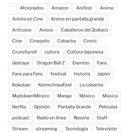
Afcionados
Amazon
Anifest
Anime
Anime en Cine
Anime en pantalla grande
Artículos
Avisos
Caballeros del Zodiaco
Cine
Cinepolis
Cobacha
Comic
Crunchyroll
cultura
Cultura Japonesa
debraye
Dragon Ball Z
Eventos
Fans
Fans para Fans
festival
historia
Japón
Kokuban
KonnichiwaFest
La cobacha
MadokaenMéxico
Manga
México
Música
Netflix
Opinión
Pantalla Grande
Peliculas
podcast
Radio en línea
Reseña
Staff
Stream
streaming
Tecnologia
Televisión