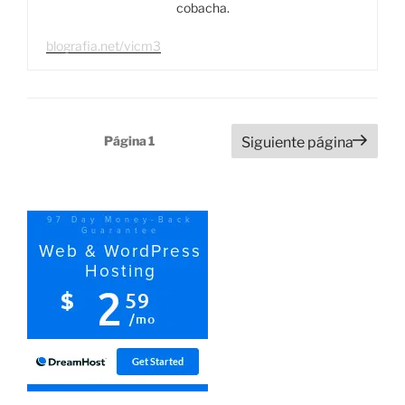
cobacha.
blografia.net/vicm3
Paginación
Página
1
Siguiente página
de
entradas