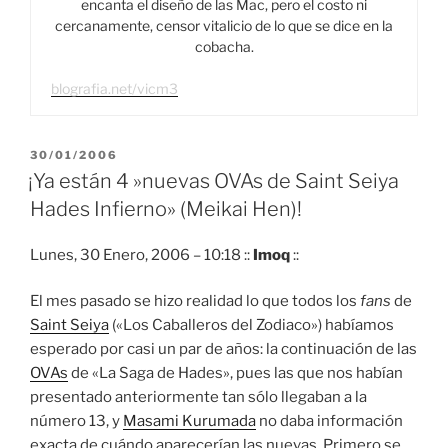
encanta el diseño de las Mac, pero el costo ni
cercanamente, censor vitalicio de lo que se dice en la
cobacha.
blografia.net/vicm3
PUBLICADO
30/01/2006
EL
¡Ya están 4 »nuevas OVAs de Saint Seiya
Hades Infierno» (Meikai Hen)!
Lunes, 30 Enero, 2006 – 10:18 ::
Imoq
::
El mes pasado se hizo realidad lo que todos los
fans
de
Saint Seiya
(«Los Caballeros del Zodiaco») habíamos
esperado por casi un par de años: la continuación de las
OVAs
de «La Saga de Hades», pues las que nos habían
presentado anteriormente tan sólo llegaban a la
número 13, y
Masami Kurumada
no daba información
exacta de cuándo aparecerían las nuevas. Primero se