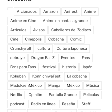
Afcionados
Amazon
Anifest
Anime
Anime en Cine
Anime en pantalla grande
Artículos
Avisos
Caballeros del Zodiaco
Cine
Cinepolis
Cobacha
Comic
Crunchyroll
cultura
Cultura Japonesa
debraye
Dragon Ball Z
Eventos
Fans
Fans para Fans
festival
historia
Japón
Kokuban
KonnichiwaFest
La cobacha
MadokaenMéxico
Manga
México
Música
Netflix
Opinión
Pantalla Grande
Peliculas
podcast
Radio en línea
Reseña
Staff