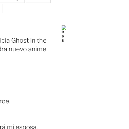
icia Ghost in the
drá nuevo anime
roe.
erá mi esposa.