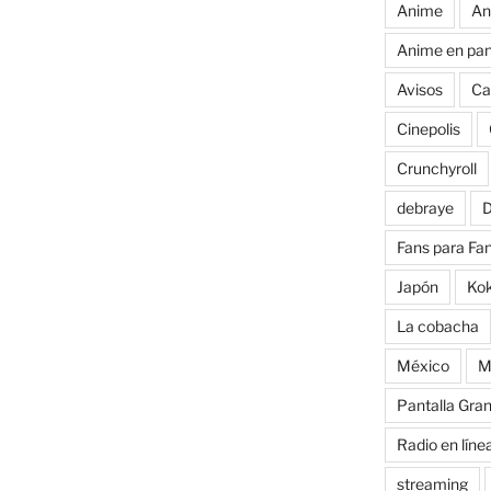
Anime
An
Anime en pan
Avisos
Ca
Cinepolis
Crunchyroll
debraye
D
Fans para Fa
Japón
Ko
La cobacha
México
M
Pantalla Gra
Radio en líne
streaming