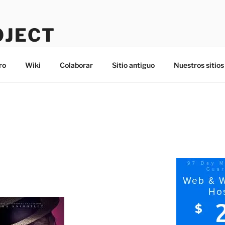
OJECT
ro
Wiki
Colaborar
Sitio antiguo
Nuestros sitios