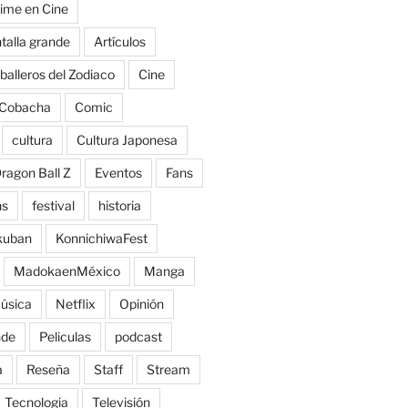
ime en Cine
talla grande
Artículos
balleros del Zodiaco
Cine
Cobacha
Comic
cultura
Cultura Japonesa
ragon Ball Z
Eventos
Fans
ns
festival
historia
kuban
KonnichiwaFest
MadokaenMéxico
Manga
úsica
Netflix
Opinión
nde
Peliculas
podcast
a
Reseña
Staff
Stream
Tecnologia
Televisión