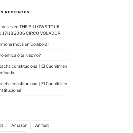
S RECIENTES
 Valles
en
THE PILLOWS TOUR
O 17/18 2006 CIRCO VOLADOR
carmona moya
en
Colaborar
Polemica o tal vez no?
cha constitucional | El Cuchitril
en
nfinada
cha constitucional | El Cuchitril
en
stitucional
os
Amazon
Anifest