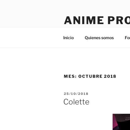
Saltar
al
ANIME PR
contenido
Tú sitio en la red
Inicio
Quienes somos
Fo
MES:
OCTUBRE 2018
PUBLICADO
25/10/2018
EL
Colette