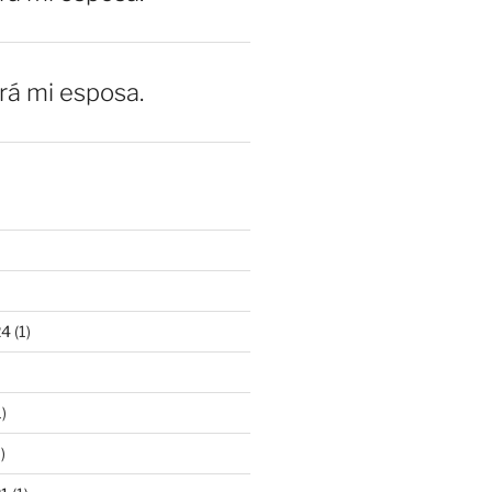
erá mi esposa.
24
(1)
)
)