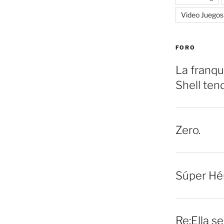
Video Juegos
FORO
La franqu
Shell ten
Zero.
Súper Hé
Re:Ella s