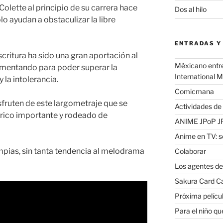
olette al principio de su carrera hace
Dos al hilo
lo ayudan a obstaculizar la libre
ENTRADAS Y
scritura ha sido una gran aportación al
Méxicano entre 
entando para poder superar la
International 
 la intolerancia.
Comicmana
sfruten de este largometraje que se
Actividades de
órico importante y rodeado de
ANIME JPoP 
Anime en TV: 
impias, sin tanta tendencia al melodrama
Colaborar
Los agentes de
Sakura Card Ca
Próxima películ
Para el niño q