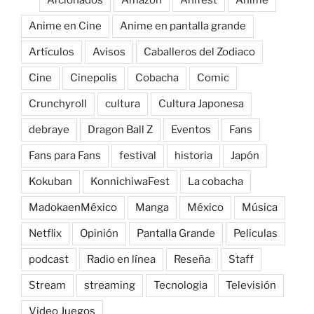
Afcionados
Amazon
Anifest
Anime
Anime en Cine
Anime en pantalla grande
Artículos
Avisos
Caballeros del Zodiaco
Cine
Cinepolis
Cobacha
Comic
Crunchyroll
cultura
Cultura Japonesa
debraye
Dragon Ball Z
Eventos
Fans
Fans para Fans
festival
historia
Japón
Kokuban
KonnichiwaFest
La cobacha
MadokaenMéxico
Manga
México
Música
Netflix
Opinión
Pantalla Grande
Peliculas
podcast
Radio en línea
Reseña
Staff
Stream
streaming
Tecnologia
Televisión
Video Juegos