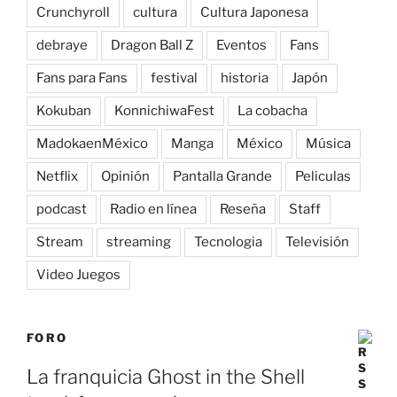
Crunchyroll
cultura
Cultura Japonesa
debraye
Dragon Ball Z
Eventos
Fans
Fans para Fans
festival
historia
Japón
Kokuban
KonnichiwaFest
La cobacha
MadokaenMéxico
Manga
México
Música
Netflix
Opinión
Pantalla Grande
Peliculas
podcast
Radio en línea
Reseña
Staff
Stream
streaming
Tecnologia
Televisión
Video Juegos
FORO
La franquicia Ghost in the Shell