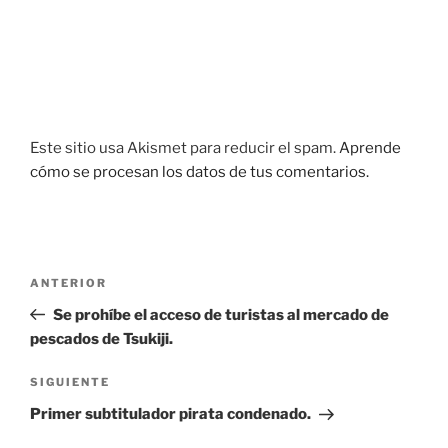
Este sitio usa Akismet para reducir el spam.
Aprende
cómo se procesan los datos de tus comentarios.
Navegación
Entrada
ANTERIOR
de
anterior:
Se prohíbe el acceso de turistas al mercado de
entradas
pescados de Tsukiji.
Siguiente
SIGUIENTE
entrada
Primer subtitulador pirata condenado.