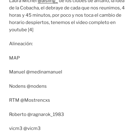
Laura Michel
@aisling_
de los clubes de antaño, la idea
de la Cobacha, el debraye de cada que nos reunimos, 4
horas y 45 minutos, por poco y nos toca el cambio de
horario despiertos, tenemos el video completo en
youtube [4]
Alineación:
MAP
Manuel @medinamanuel
Nodens @nodens
RTM @Mostrencxs
Roberto @ragnarok_1983
vicm3 @vicm3