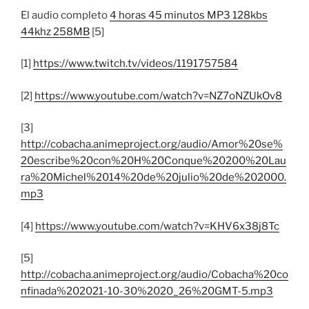
El audio completo
4 horas 45 minutos MP3 128kbs
44khz 258MB
[5]
[1]
https://www.twitch.tv/videos/1191757584
[2]
https://www.youtube.com/watch?v=NZ7oNZUkOv8
[3]
http://cobacha.animeproject.org/audio/Amor%20se%
20escribe%20con%20H%20Conque%20200%20Lau
ra%20Michel%2014%20de%20julio%20de%202000.
mp3
[4]
https://www.youtube.com/watch?v=KHV6x38j8Tc
[5]
http://cobacha.animeproject.org/audio/Cobacha%20co
nfinada%202021-10-30%2020_26%20GMT-5.mp3