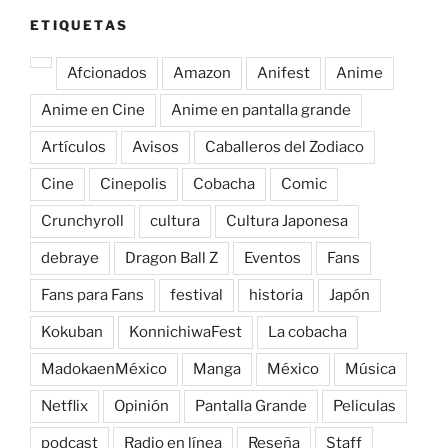
ETIQUETAS
Afcionados
Amazon
Anifest
Anime
Anime en Cine
Anime en pantalla grande
Artículos
Avisos
Caballeros del Zodiaco
Cine
Cinepolis
Cobacha
Comic
Crunchyroll
cultura
Cultura Japonesa
debraye
Dragon Ball Z
Eventos
Fans
Fans para Fans
festival
historia
Japón
Kokuban
KonnichiwaFest
La cobacha
MadokaenMéxico
Manga
México
Música
Netflix
Opinión
Pantalla Grande
Peliculas
podcast
Radio en línea
Reseña
Staff