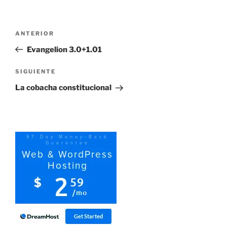
Navegación
Entrada
ANTERIOR
de
anterior:
Evangelion 3.0+1.01
entradas
Siguiente
SIGUIENTE
entrada
La cobacha constitucional