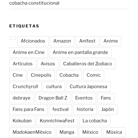
cobacha constitucional
ETIQUETAS
Afcionados
Amazon
Anifest
Anime
Anime en Cine
Anime en pantalla grande
Artículos
Avisos
Caballeros del Zodiaco
Cine
Cinepolis
Cobacha
Comic
Crunchyroll
cultura
Cultura Japonesa
debraye
Dragon Ball Z
Eventos
Fans
Fans para Fans
festival
historia
Japón
Kokuban
KonnichiwaFest
La cobacha
MadokaenMéxico
Manga
México
Música