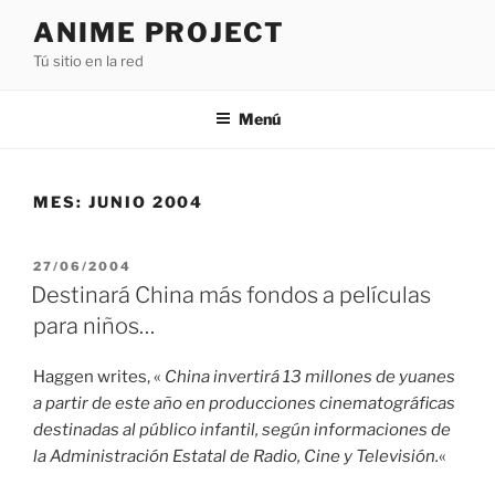
Saltar
ANIME PROJECT
al
Tú sitio en la red
contenido
Menú
MES:
JUNIO 2004
PUBLICADO
27/06/2004
EL
Destinará China más fondos a películas
para niños…
Haggen writes, «
China invertirá 13 millones de yuanes
a partir de este año en producciones cinematográficas
destinadas al público infantil, según informaciones de
la Administración Estatal de Radio, Cine y Televisión.
«