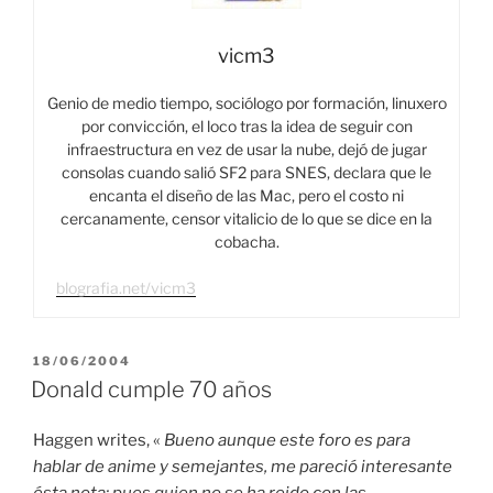
vicm3
Genio de medio tiempo, sociólogo por formación, linuxero
por convicción, el loco tras la idea de seguir con
infraestructura en vez de usar la nube, dejó de jugar
consolas cuando salió SF2 para SNES, declara que le
encanta el diseño de las Mac, pero el costo ni
cercanamente, censor vitalicio de lo que se dice en la
cobacha.
blografia.net/vicm3
PUBLICADO
18/06/2004
EL
Donald cumple 70 años
Haggen writes, «
Bueno aunque este foro es para
hablar de anime y semejantes, me pareció interesante
ésta nota; pues quien no se ha reido con las