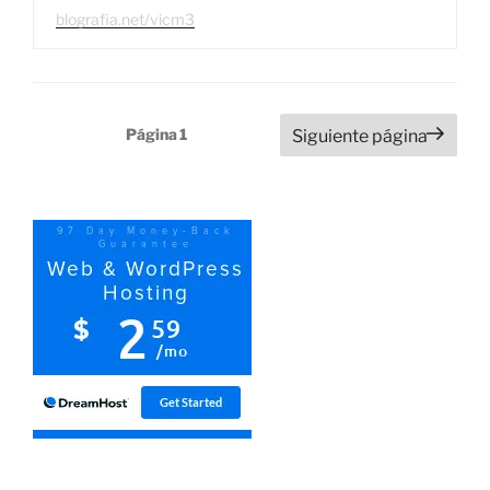
blografia.net/vicm3
Paginación
Página
1
Siguiente página
de
entradas