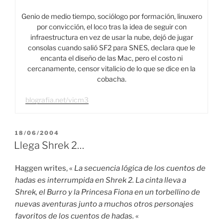
Genio de medio tiempo, sociólogo por formación, linuxero
por convicción, el loco tras la idea de seguir con
infraestructura en vez de usar la nube, dejó de jugar
consolas cuando salió SF2 para SNES, declara que le
encanta el diseño de las Mac, pero el costo ni
cercanamente, censor vitalicio de lo que se dice en la
cobacha.
blografia.net/vicm3
PUBLICADO
18/06/2004
EL
Llega Shrek 2…
Haggen writes, «
La secuencia lógica de los cuentos de
hadas es interrumpida en Shrek 2. La cinta lleva a
Shrek, el Burro y la Princesa Fiona en un torbellino de
nuevas aventuras junto a muchos otros personajes
favoritos de los cuentos de hadas.
«