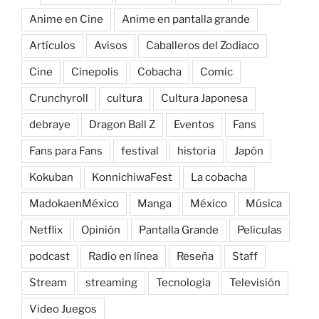
Anime en Cine
Anime en pantalla grande
Artículos
Avisos
Caballeros del Zodiaco
Cine
Cinepolis
Cobacha
Comic
Crunchyroll
cultura
Cultura Japonesa
debraye
Dragon Ball Z
Eventos
Fans
Fans para Fans
festival
historia
Japón
Kokuban
KonnichiwaFest
La cobacha
MadokaenMéxico
Manga
México
Música
Netflix
Opinión
Pantalla Grande
Peliculas
podcast
Radio en línea
Reseña
Staff
Stream
streaming
Tecnologia
Televisión
Video Juegos