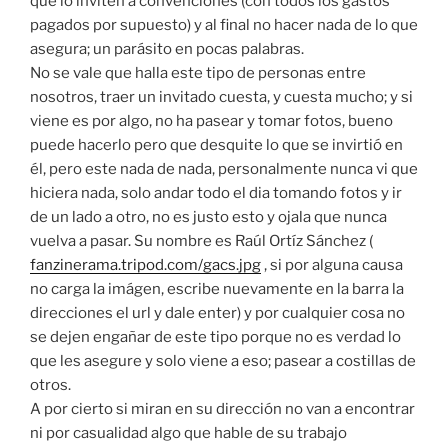
que lo inviten a convenciones (con todos los gastos
pagados por supuesto) y al final no hacer nada de lo que
asegura; un parásito en pocas palabras.
No se vale que halla este tipo de personas entre
nosotros, traer un invitado cuesta, y cuesta mucho; y si
viene es por algo, no ha pasear y tomar fotos, bueno
puede hacerlo pero que desquite lo que se invirtió en
él, pero este nada de nada, personalmente nunca vi que
hiciera nada, solo andar todo el dia tomando fotos y ir
de un lado a otro, no es justo esto y ojala que nunca
vuelva a pasar. Su nombre es Raúl Ortíz Sánchez (
fanzinerama.tripod.com/gacs.jpg
, si por alguna causa
no carga la imágen, escribe nuevamente en la barra la
direcciones el url y dale enter) y por cualquier cosa no
se dejen engañar de este tipo porque no es verdad lo
que les asegure y solo viene a eso; pasear a costillas de
otros.
A por cierto si miran en su dirección no van a encontrar
ni por casualidad algo que hable de su trabajo