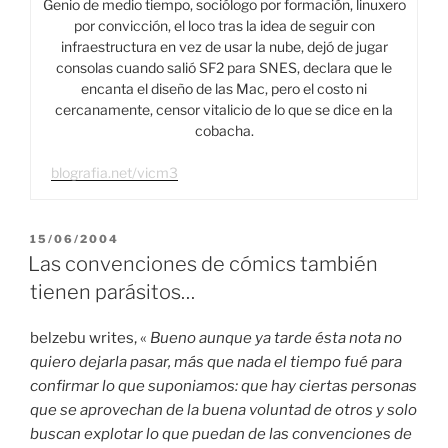
Genio de medio tiempo, sociólogo por formación, linuxero
por convicción, el loco tras la idea de seguir con
infraestructura en vez de usar la nube, dejó de jugar
consolas cuando salió SF2 para SNES, declara que le
encanta el diseño de las Mac, pero el costo ni
cercanamente, censor vitalicio de lo que se dice en la
cobacha.
blografia.net/vicm3
PUBLICADO
15/06/2004
EL
Las convenciones de cómics también
tienen parásitos…
belzebu writes, «
Bueno aunque ya tarde ésta nota no
quiero dejarla pasar, más que nada el tiempo fué para
confirmar lo que suponiamos: que hay ciertas personas
que se aprovechan de la buena voluntad de otros y solo
buscan explotar lo que puedan de las convenciones de