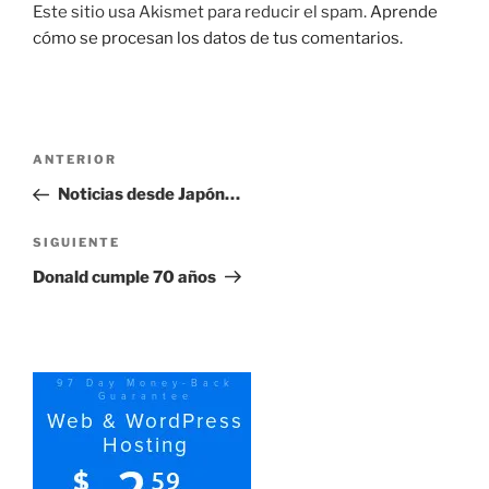
Este sitio usa Akismet para reducir el spam.
Aprende
cómo se procesan los datos de tus comentarios.
Navegación
Entrada
ANTERIOR
de
anterior:
Noticias desde Japón…
entradas
Siguiente
SIGUIENTE
entrada
Donald cumple 70 años