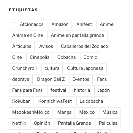
ETIQUETAS
Afcionados
Amazon
Anifest
Anime
Anime en Cine
Anime en pantalla grande
Artículos
Avisos
Caballeros del Zodiaco
Cine
Cinepolis
Cobacha
Comic
Crunchyroll
cultura
Cultura Japonesa
debraye
Dragon Ball Z
Eventos
Fans
Fans para Fans
festival
historia
Japón
Kokuban
KonnichiwaFest
La cobacha
MadokaenMéxico
Manga
México
Música
Netflix
Opinión
Pantalla Grande
Peliculas