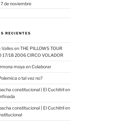
s 7 de noviembre
S RECIENTES
 Valles
en
THE PILLOWS TOUR
O 17/18 2006 CIRCO VOLADOR
carmona moya
en
Colaborar
Polemica o tal vez no?
cha constitucional | El Cuchitril
en
nfinada
cha constitucional | El Cuchitril
en
stitucional