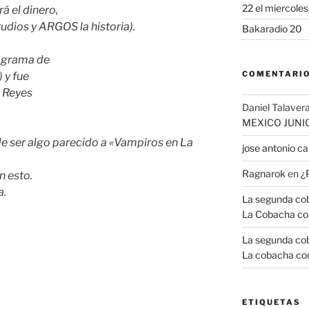
22 el miercole
 el dinero,
udios y ARGOS la historia).
Bakaradio 20
rograma de
COMENTARIO
 y fue
 Reyes
Daniel Talavera
.
MEXICO JUNI
e ser algo parecido a «Vampiros en La
jose antonio 
Ragnarok
en
¿
n esto.
a.
La segunda coba
La Cobacha co
La segunda coba
La cobacha con
ETIQUETAS