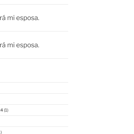
erá mi esposa.
erá mi esposa.
24
(1)
)