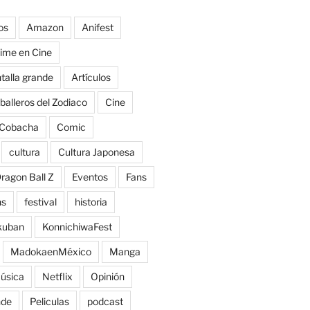
os
Amazon
Anifest
ime en Cine
talla grande
Artículos
balleros del Zodiaco
Cine
Cobacha
Comic
cultura
Cultura Japonesa
ragon Ball Z
Eventos
Fans
ns
festival
historia
kuban
KonnichiwaFest
MadokaenMéxico
Manga
úsica
Netflix
Opinión
nde
Peliculas
podcast