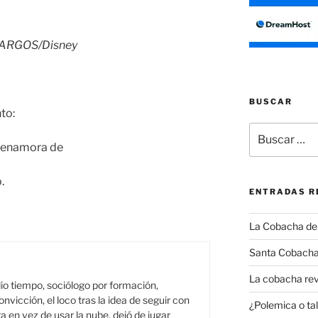
/ARGOS/Disney
BUSCAR
to:
Buscar
por:
e enamora de
.
ENTRADAS R
La Cobacha del 
Santa Cobacha
La cobacha rev
o tiempo, sociólogo por formación,
onvicción, el loco tras la idea de seguir con
¿Polemica o tal
a en vez de usar la nube, dejó de jugar