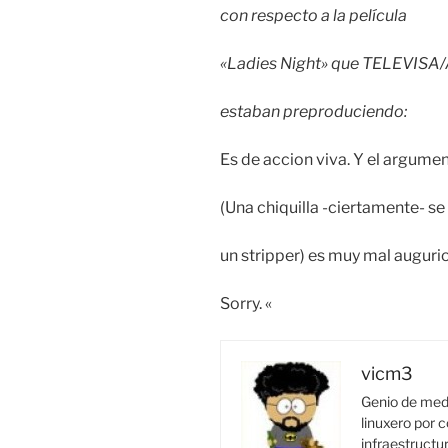
con respecto a la película
«Ladies Night» que TELEVISA
estaban preproduciendo:
Es de accion viva. Y el argumen
(Una chiquilla -ciertamente- s
un stripper) es muy mal augurio
Sorry. «
vicm3
Genio de medi
linuxero por c
infraestructur