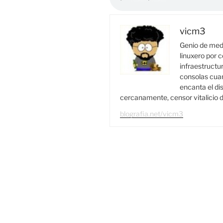
vicm3
Genio de medi
linuxero por c
infraestructur
consolas cuan
encanta el di
cercanamente, censor vitalicio d
blografia.net/vicm3