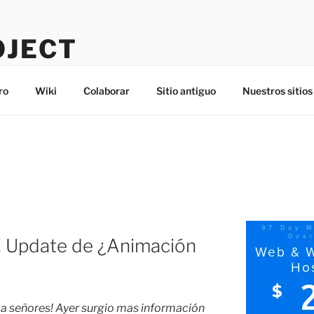
OJECT
ro
Wiki
Colaborar
Sitio antiguo
Nuestros sitios
! Update de ¿Animación
ma señores! Ayer surgio mas información