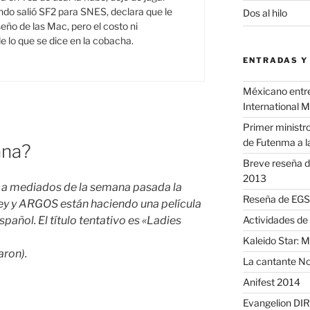
do salió SF2 para SNES, declara que le
Dos al hilo
seño de las Mac, pero el costo ni
e lo que se dice en la cobacha.
ENTRADAS Y
Méxicano entre 
International 
Primer ministro
de Futenma a l
ana?
Breve reseña d
2013
 a mediados de la semana pasada la
Reseña de EGS 
ey y ARGOS están haciendo una película
añol. El título tentativo es «Ladies
Actividades de
Kaleido Star: 
aron).
La cantante No
Anifest 2014
Evangelion DIR