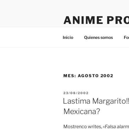
Saltar
al
ANIME PR
contenido
Tú sitio en la red
Inicio
Quienes somos
Fo
MES:
AGOSTO 2002
PUBLICADO
23/08/2002
EL
Lastima Margarito!
Mexicana?
Mostrenco writes, «
Falsa alar