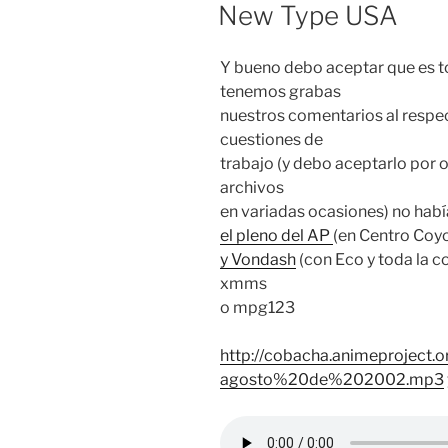
EL
New Type USA
Y bueno debo aceptar que es t
tenemos grabas
nuestros comentarios al respe
cuestiones de
trabajo (y debo aceptarlo por
archivos
en variadas ocasiones) no habí
el pleno del AP
(en Centro Coyo
y Vondash
(con Eco y toda la c
xmms
o mpg123
http://cobacha.animeprojec
agosto%20de%202002.mp3