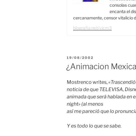
consolas cuan
encanta el di
cercanamente, censor vitalicio d
blografia.net/vicm3
PUBLICADO
19/08/2002
EL
¿Animacion Mexic
Mostrenco writes, «
Trascendió
noticia de que TELEVISA, Disn
animada que será hablada en esp
night» (al menos
así me pareció que lo pronunci
Y es todo lo que se sabe.