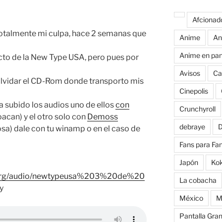
Afcionad
otalmente mi culpa, hace 2 semanas que
Anime
An
Anime en pan
cto de la New Type USA, pero pues por
Avisos
Ca
 olvidar el CD-Rom donde transporto mis
Cinepolis
a subido los audios uno de ellos
con
Crunchyroll
acan) y el otro solo con
Demoss
debraye
D
osa) dale con tu winamp o en el caso de
Fans para Fa
Japón
Ko
t.org/audio/newtypeusa%203%20de%20
La cobacha
y
México
M
Pantalla Gra