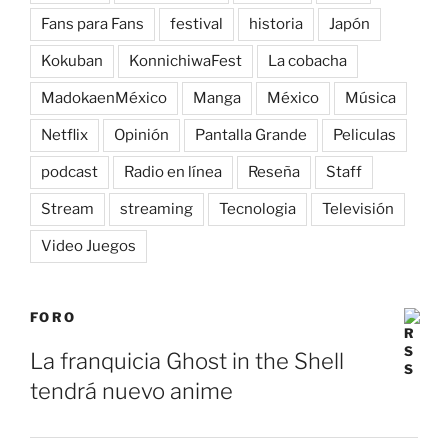
Fans para Fans
festival
historia
Japón
Kokuban
KonnichiwaFest
La cobacha
MadokaenMéxico
Manga
México
Música
Netflix
Opinión
Pantalla Grande
Peliculas
podcast
Radio en línea
Reseña
Staff
Stream
streaming
Tecnologia
Televisión
Video Juegos
FORO
La franquicia Ghost in the Shell
tendrá nuevo anime