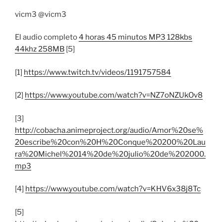
vicm3 @vicm3
El audio completo
4 horas 45 minutos MP3 128kbs
44khz 258MB
[5]
[1]
https://www.twitch.tv/videos/1191757584
[2]
https://www.youtube.com/watch?v=NZ7oNZUkOv8
[3]
http://cobacha.animeproject.org/audio/Amor%20se%
20escribe%20con%20H%20Conque%20200%20Lau
ra%20Michel%2014%20de%20julio%20de%202000.
mp3
[4]
https://www.youtube.com/watch?v=KHV6x38j8Tc
[5]