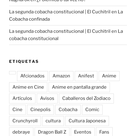
La segunda cobacha constitucional | El Cuchitril
en
La
Cobacha confinada
La segunda cobacha constitucional | El Cuchitril
en
La
cobacha constitucional
ETIQUETAS
Afcionados
Amazon
Anifest
Anime
Anime en Cine
Anime en pantalla grande
Artículos
Avisos
Caballeros del Zodiaco
Cine
Cinepolis
Cobacha
Comic
Crunchyroll
cultura
Cultura Japonesa
debraye
Dragon Ball Z
Eventos
Fans