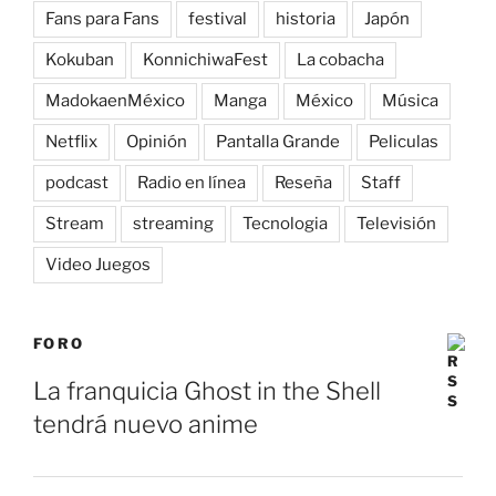
Fans para Fans
festival
historia
Japón
Kokuban
KonnichiwaFest
La cobacha
MadokaenMéxico
Manga
México
Música
Netflix
Opinión
Pantalla Grande
Peliculas
podcast
Radio en línea
Reseña
Staff
Stream
streaming
Tecnologia
Televisión
Video Juegos
FORO
La franquicia Ghost in the Shell
tendrá nuevo anime