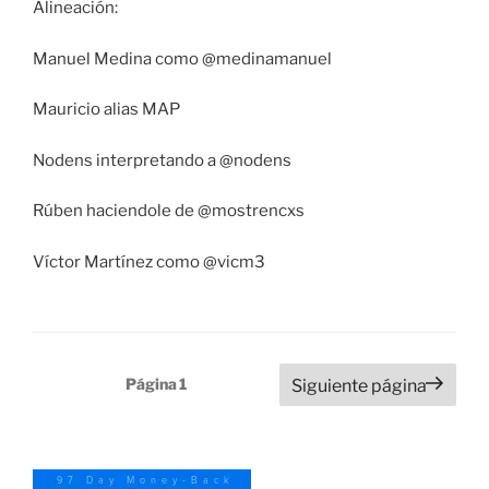
Alineación:
Manuel Medina como @medinamanuel
Mauricio alias MAP
Nodens interpretando a @nodens
Rúben haciendole de @mostrencxs
Víctor Martínez como @vicm3
Paginación
Página
1
Siguiente página
de
entradas