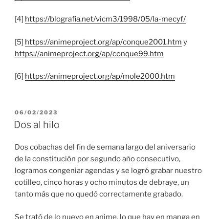
[4]
https://blografia.net/vicm3/1998/05/la-mecyf/
[5]
https://animeproject.org/ap/conque2001.htm
y
https://animeproject.org/ap/conque99.htm
[6]
https://animeproject.org/ap/mole2000.htm
PUBLICADO
06/02/2023
EL
Dos al hilo
Dos cobachas del fin de semana largo del aniversario
de la constitución por segundo año consecutivo,
logramos congeniar agendas y se logró grabar nuestro
cotilleo, cinco horas y ocho minutos de debraye, un
tanto más que no quedó correctamente grabado.
Se trató de lo nuevo en anime, lo que hay en manga en