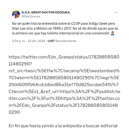
https://twitter.com/Edo_Granpa/status/17828858580
11480290?
ref_src=twsrc%5Etfw%7Ctwcamp%5Etweetembed%
7Ctwterm%5E1782885858011480290%7Ctwgr%5E
20dd609fb64cdcb6ed86a31ef70d825ecdae54fb%7
Ctwcon%5Es1_&ref_url=https%3A%2F%2Fpublish.tw
itter.com%2F%3Furl%3Dhttps%3A%2F%2Ftwitter.co
m%2FEdo_Granpa%2Fstatus%2F178288585801148
0290
En fin que hasta yendo a la wikipedia a buscar editorial