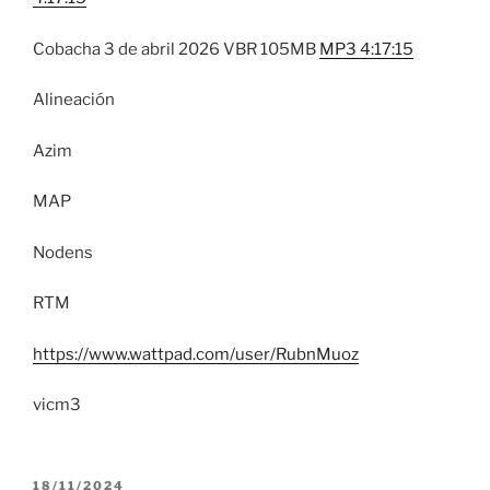
Cobacha 3 de abril 2026 VBR 105MB
MP3 4:17:15
Alineación
Azim
MAP
Nodens
RTM
https://www.wattpad.com/user/RubnMuoz
vicm3
PUBLICADO
18/11/2024