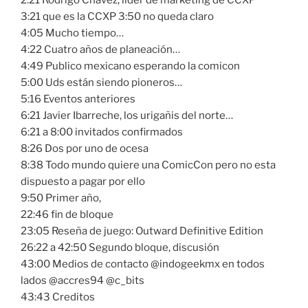
2:21 Rodrigo Chavez, lider de marketing de CCXP
3:21 que es la CCXP 3:50 no queda claro
4:05 Mucho tiempo…
4:22 Cuatro años de planeación…
4:49 Publico mexicano esperando la comicon
5:00 Uds están siendo pioneros…
5:16 Eventos anteriores
6:21 Javier Ibarreche, los urigañis del norte…
6:21 a 8:00 invitados confirmados
8:26 Dos por uno de ocesa
8:38 Todo mundo quiere una ComicCon pero no esta
dispuesto a pagar por ello
9:50 Primer año,
22:46 fin de bloque
23:05 Reseña de juego: Outward Definitive Edition
26:22 a 42:50 Segundo bloque, discusión
43:00 Medios de contacto @indogeekmx en todos
lados @accres94 @c_bits
43:43 Creditos