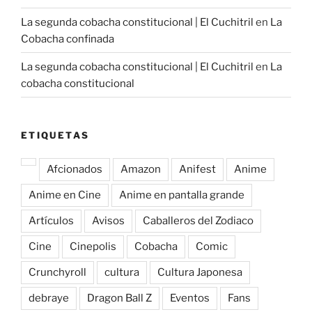
La segunda cobacha constitucional | El Cuchitril
en
La
Cobacha confinada
La segunda cobacha constitucional | El Cuchitril
en
La
cobacha constitucional
ETIQUETAS
Afcionados
Amazon
Anifest
Anime
Anime en Cine
Anime en pantalla grande
Artículos
Avisos
Caballeros del Zodiaco
Cine
Cinepolis
Cobacha
Comic
Crunchyroll
cultura
Cultura Japonesa
debraye
Dragon Ball Z
Eventos
Fans