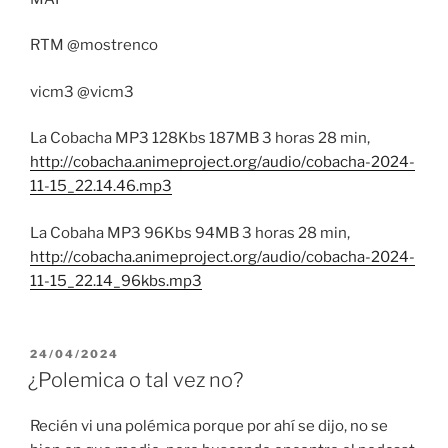
RTM @mostrenco
vicm3 @vicm3
La Cobacha MP3 128Kbs 187MB 3 horas 28 min,
http://cobacha.animeproject.org/audio/cobacha-2024-
11-15_22.14.46.mp3
La Cobaha MP3 96Kbs 94MB 3 horas 28 min,
http://cobacha.animeproject.org/audio/cobacha-2024-
11-15_22.14_96kbs.mp3
PUBLICADO
24/04/2024
EL
¿Polemica o tal vez no?
Recién vi una polémica porque por ahí se dijo, no se