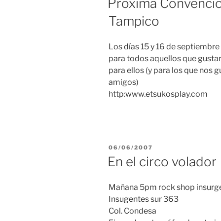
Proxima Convencio
Tampico
Los días 15 y 16 de septiembr
para todos aquellos que gustan
para ellos (y para los que nos 
amigos)
http:www.etsukosplay.com
PUBLICADO
06/06/2007
EL
En el circo volador
Mañana 5pm rock shop insurg
Insugentes sur 363
Col. Condesa