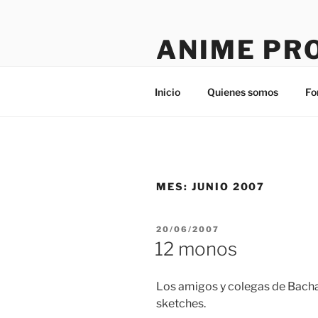
Saltar
al
ANIME PR
contenido
Tú sitio en la red
Inicio
Quienes somos
Fo
MES:
JUNIO 2007
PUBLICADO
20/06/2007
EL
12 monos
Los amigos y colegas de Bach
sketches.