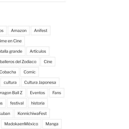
os
Amazon
Anifest
ime en Cine
talla grande
Artículos
balleros del Zodiaco
Cine
Cobacha
Comic
cultura
Cultura Japonesa
ragon Ball Z
Eventos
Fans
ns
festival
historia
kuban
KonnichiwaFest
MadokaenMéxico
Manga