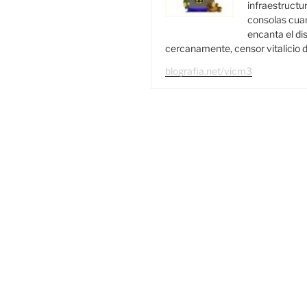
infraestructur
consolas cuan
encanta el di
cercanamente, censor vitalicio d
blografia.net/vicm3