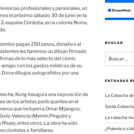
ferencias profesionales y personales, un
os el próximo sábado 30 de junio en la
43, esquina Córdoba, en la colonia Roma,
rde.
BUSCAR
stentes pagan 250 pesos, donativo al
sistentes les haremos un dibujo firmado
Buscar
 firmas de lo más selecto del cómic
por:
o amigo con los gastos médicos de su
. Doce dibujos autografidos por una
ENTRADAS R
la noche, Kong inaugura una exposición de
La Cobacha del 
es de los artistas participantes en el
Santa Cobacha
neros que incluyen a Omar Mijangos,
 Sixto Valencia (Memín Pinguín) y
La cobacha rev
 Risas), entre otros. La obra ha sido
¿Polemica o tal
eccionistas o familiares.