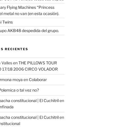
ary Flying Machines “Princess
y el metal no van (en esta ocasión).
i Twins
upo AKB48 despedida del grupo.
S RECIENTES
 Valles
en
THE PILLOWS TOUR
O 17/18 2006 CIRCO VOLADOR
carmona moya
en
Colaborar
Polemica o tal vez no?
cha constitucional | El Cuchitril
en
nfinada
cha constitucional | El Cuchitril
en
stitucional