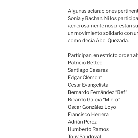
Algunas aclaraciones pertinent
Sonia y Bachan. Ni los particip
generosamente nos prestan sus
un movimiento solidario con un
como decía Abel Quezada.
Participan, en estricto orden al
Patricio Betteo
Santiago Casares
Edgar Clément
Cesar Evangelista
Bernardo Fernández “Bef”
Ricardo García “Micro”
Oscar González Loyo
Francisco Herrera
Adrián Pérez
Humberto Ramos
Tony Sandoval