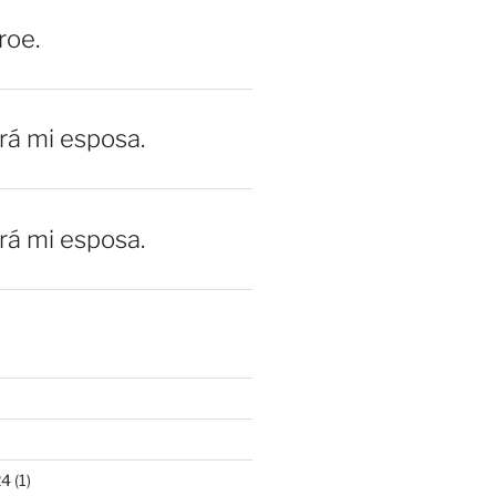
roe.
erá mi esposa.
erá mi esposa.
24
(1)