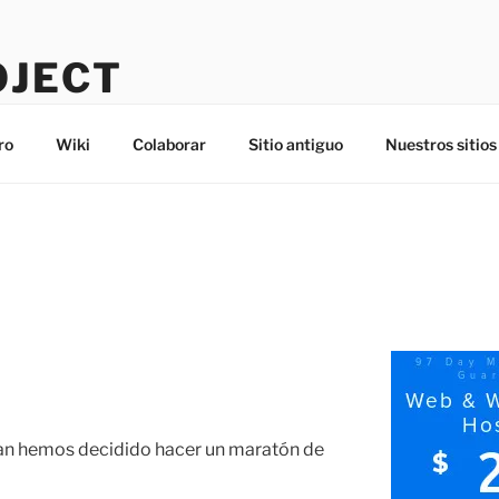
OJECT
ro
Wiki
Colaborar
Sitio antiguo
Nuestros sitios
an hemos decidido hacer un maratón de