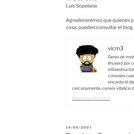
Luis Sopelana
Agradeceremos que quienes pue
cosa, pueden consultar el blog
vicm3
Genio de medi
linuxero por c
infraestructur
consolas cuan
encanta el di
cercanamente, censor vitalicio d
blografia.net/vicm3
PUBLICADO
14/06/2007
EL