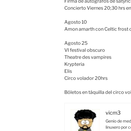
Firma de autográfos de satyri
Concierto Viernes 20;30 hrs en
Agosto 10
Amon amarth con Celtic frost 
Agosto 25
VI festival obscuro
Theatre des vampires
Krypteria
Elis
Circo volador 20hrs
Bóletos en táquilla del circo v
vicm3
Genio de medi
linuxero por c