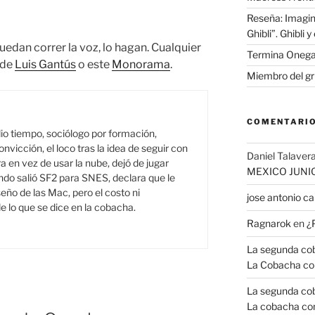
Reseña: Imagin
Ghibli”. Ghibli 
dan correr la voz, lo hagan. Cualquier
Termina Onega
 de
Luis Gantús
o este
Monorama
.
Miembro del gr
COMENTARIO
o tiempo, sociólogo por formación,
onvicción, el loco tras la idea de seguir con
Daniel Talavera
a en vez de usar la nube, dejó de jugar
MEXICO JUNI
do salió SF2 para SNES, declara que le
seño de las Mac, pero el costo ni
jose antonio 
e lo que se dice en la cobacha.
Ragnarok
en
¿
La segunda coba
La Cobacha co
La segunda coba
La cobacha con