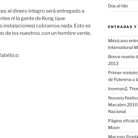
Dos al hilo
es: el dinero íntegro será entregado a
antes ni la gente de Kong (que
 instalaciones) cobramos nada. Esto es
ENTRADAS Y
o de los nuestros, con un hombre verde,
Méxicano entre 
International 
fabético:
Breve reseña d
2013
Primer ministro
de Futenma a l
Ironman2, Thor
Noveno Festival
Macabro 2010, 
Nacional.
Página oficial d
Moon
Macross Fronti