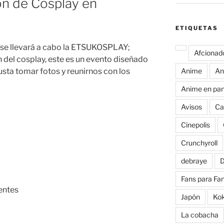
n de Cosplay en
ETIQUETAS
e se llevará a cabo la ETSUKOSPLAY;
Afcionad
 del cosplay, este es un evento diseñado
Anime
An
gusta tomar fotos y reunirnos con los
Anime en pan
Avisos
Ca
Cinepolis
Crunchyroll
debraye
D
Fans para Fa
entes
Japón
Ko
La cobacha