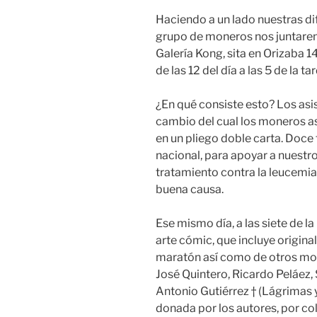
Haciendo a un lado nuestras di
grupo de moneros nos juntarem
Galería Kong, sita en Orizaba 1
de las 12 del día a las 5 de la ta
¿En qué consiste esto? Los asi
cambio del cual los moneros a
en un pliego doble carta. Doce
nacional, para apoyar a nuestr
tratamiento contra la leucemia
buena causa.
Ese mismo día, a las siete de 
arte cómic, que incluye original
maratón así como de otros mo
José Quintero, Ricardo Peláez,
Antonio Gutiérrez † (Lágrimas y
donada por los autores, por col