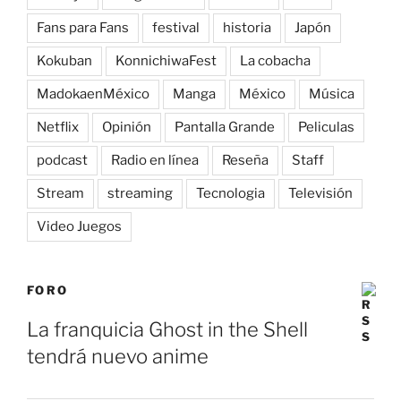
Fans para Fans
festival
historia
Japón
Kokuban
KonnichiwaFest
La cobacha
MadokaenMéxico
Manga
México
Música
Netflix
Opinión
Pantalla Grande
Peliculas
podcast
Radio en línea
Reseña
Staff
Stream
streaming
Tecnologia
Televisión
Video Juegos
FORO
La franquicia Ghost in the Shell
tendrá nuevo anime