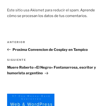
Este sitio usa Akismet para reducir el spam.
Aprende
cómo se procesan los datos de tus comentarios.
Navegación
Entrada
ANTERIOR
de
anterior:
Proxima Convencion de Cosplay en Tampico
entradas
Siguiente
SIGUIENTE
entrada
Muere Roberto »El Negro» Fontanarrosa, escritor y
humorista argentino