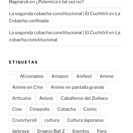
Ragnarok
en
¿Polemica o tal vez no?
La segunda cobacha constitucional | El Cuchitril
en
La
Cobacha confinada
La segunda cobacha constitucional | El Cuchitril
en
La
cobacha constitucional
ETIQUETAS
Afcionados
Amazon
Anifest
Anime
Anime en Cine
Anime en pantalla grande
Artículos
Avisos
Caballeros del Zodiaco
Cine
Cinepolis
Cobacha
Comic
Crunchyroll
cultura
Cultura Japonesa
debraye
Dragon Ball Z
Eventos
Fans