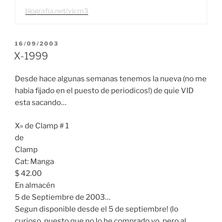
blografia.net/vicm3
PUBLICADO
16/09/2003
EL
X-1999
Desde hace algunas semanas tenemos la nueva (no me
habia fijado en el puesto de periodicos!) de quie VID
esta sacando…
X» de Clamp # 1
de
Clamp
Cat: Manga
$ 42.00
En almacén
5 de Septiembre de 2003…
Segun disponible desde el 5 de septiembre! (lo
curioso, puesto que no lo he comprado yo, pero al