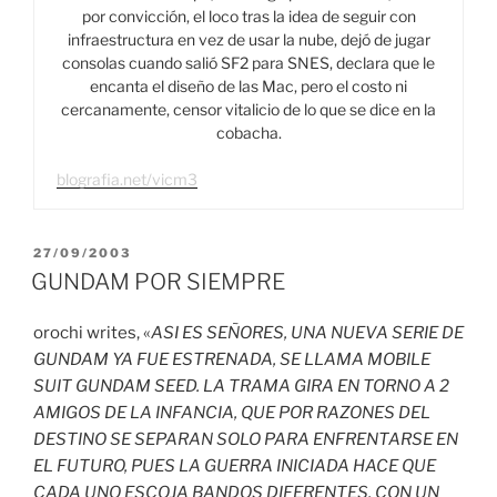
por convicción, el loco tras la idea de seguir con
infraestructura en vez de usar la nube, dejó de jugar
consolas cuando salió SF2 para SNES, declara que le
encanta el diseño de las Mac, pero el costo ni
cercanamente, censor vitalicio de lo que se dice en la
cobacha.
blografia.net/vicm3
PUBLICADO
27/09/2003
EL
GUNDAM POR SIEMPRE
orochi writes, «
ASI ES SEÑORES, UNA NUEVA SERIE DE
GUNDAM YA FUE ESTRENADA, SE LLAMA MOBILE
SUIT GUNDAM SEED. LA TRAMA GIRA EN TORNO A 2
AMIGOS DE LA INFANCIA, QUE POR RAZONES DEL
DESTINO SE SEPARAN SOLO PARA ENFRENTARSE EN
EL FUTURO, PUES LA GUERRA INICIADA HACE QUE
CADA UNO ESCOJA BANDOS DIFERENTES. CON UN