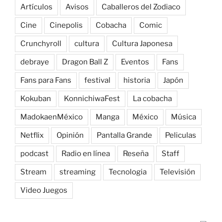
Artículos
Avisos
Caballeros del Zodiaco
Cine
Cinepolis
Cobacha
Comic
Crunchyroll
cultura
Cultura Japonesa
debraye
Dragon Ball Z
Eventos
Fans
Fans para Fans
festival
historia
Japón
Kokuban
KonnichiwaFest
La cobacha
MadokaenMéxico
Manga
México
Música
Netflix
Opinión
Pantalla Grande
Peliculas
podcast
Radio en línea
Reseña
Staff
Stream
streaming
Tecnologia
Televisión
Video Juegos