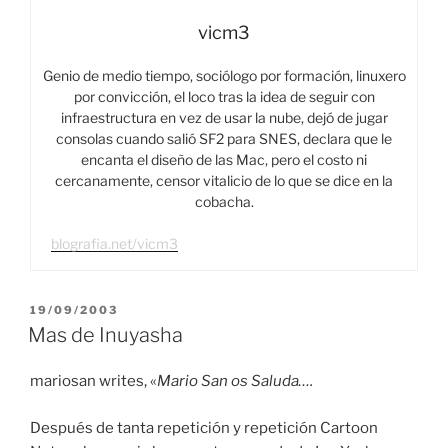
vicm3
Genio de medio tiempo, sociólogo por formación, linuxero
por convicción, el loco tras la idea de seguir con
infraestructura en vez de usar la nube, dejó de jugar
consolas cuando salió SF2 para SNES, declara que le
encanta el diseño de las Mac, pero el costo ni
cercanamente, censor vitalicio de lo que se dice en la
cobacha.
blografia.net/vicm3
PUBLICADO
19/09/2003
EL
Mas de Inuyasha
mariosan writes, «
Mario San os Saluda….
Después de tanta repetición y repetición Cartoon