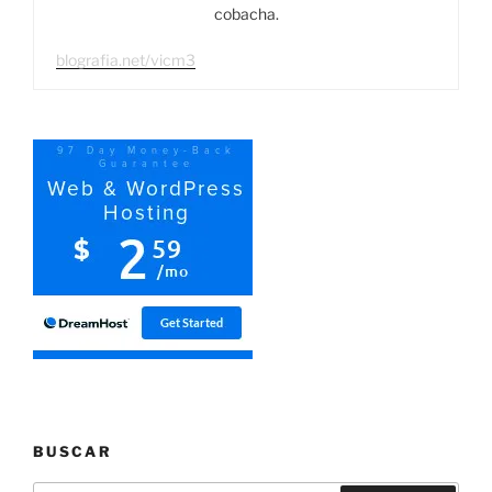
cobacha.
blografia.net/vicm3
BUSCAR