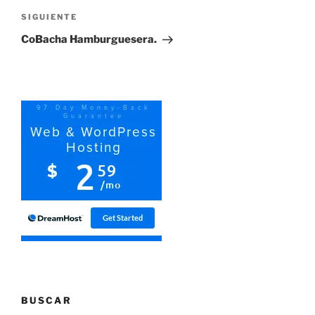
Siguiente
SIGUIENTE
entrada
CoBacha Hamburguesera.
BUSCAR