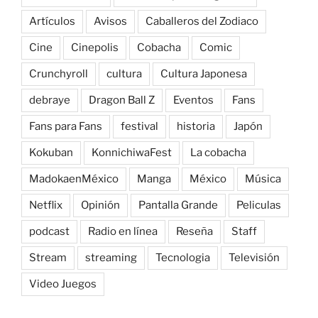
Artículos
Avisos
Caballeros del Zodiaco
Cine
Cinepolis
Cobacha
Comic
Crunchyroll
cultura
Cultura Japonesa
debraye
Dragon Ball Z
Eventos
Fans
Fans para Fans
festival
historia
Japón
Kokuban
KonnichiwaFest
La cobacha
MadokaenMéxico
Manga
México
Música
Netflix
Opinión
Pantalla Grande
Peliculas
podcast
Radio en línea
Reseña
Staff
Stream
streaming
Tecnologia
Televisión
Video Juegos