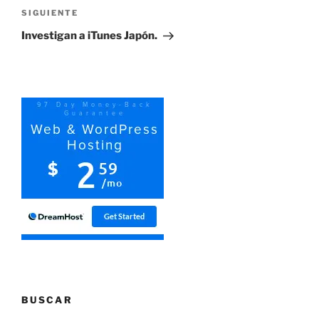
Siguiente
SIGUIENTE
entrada
Investigan a iTunes Japón.
BUSCAR