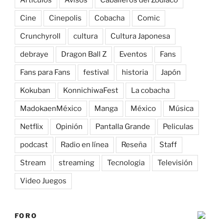
Artículos
Avisos
Caballeros del Zodiaco
Cine
Cinepolis
Cobacha
Comic
Crunchyroll
cultura
Cultura Japonesa
debraye
Dragon Ball Z
Eventos
Fans
Fans para Fans
festival
historia
Japón
Kokuban
KonnichiwaFest
La cobacha
MadokaenMéxico
Manga
México
Música
Netflix
Opinión
Pantalla Grande
Peliculas
podcast
Radio en línea
Reseña
Staff
Stream
streaming
Tecnologia
Televisión
Video Juegos
FORO