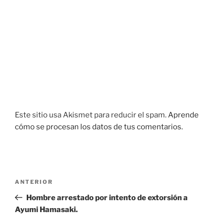
Este sitio usa Akismet para reducir el spam.
Aprende
cómo se procesan los datos de tus comentarios.
Navegación
Entrada
ANTERIOR
de
anterior:
Hombre arrestado por intento de extorsión a
entradas
Ayumi Hamasaki.