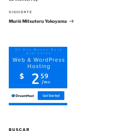
Siguiente
SIGUIENTE
entrada
Murió Mitsuteru Yokoyama
BUSCAR