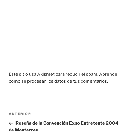
Este sitio usa Akismet para reducir el spam.
Aprende
cómo se procesan los datos de tus comentarios.
Navegación
Entrada
ANTERIOR
de
anterior:
Reseña de la Convención Expo Entretente 2004
entradas
de Monterrey