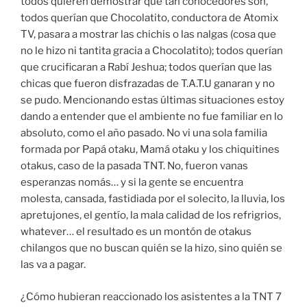
todos quieren demostrar que tan conocedores son,
todos querían que Chocolatito, conductora de Atomix
TV, pasara a mostrar las chichis o las nalgas (cosa que
no le hizo ni tantita gracia a Chocolatito); todos querían
que crucificaran a Rabí Jeshua; todos querían que las
chicas que fueron disfrazadas de T.A.T.U ganaran y no
se pudo. Mencionando estas últimas situaciones estoy
dando a entender que el ambiente no fue familiar en lo
absoluto, como el año pasado. No vi una sola familia
formada por Papá otaku, Mamá otaku y los chiquitines
otakus, caso de la pasada TNT. No, fueron vanas
esperanzas nomás… y si la gente se encuentra
molesta, cansada, fastidiada por el solecito, la lluvia, los
apretujones, el gentío, la mala calidad de los refrigrios,
whatever… el resultado es un montón de otakus
chilangos que no buscan quién se la hizo, sino quién se
las va a pagar.
¿Cómo hubieran reaccionado los asistentes a la TNT 7