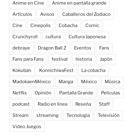
Anime en Cine
Anime en pantalla grande
Artículos
Avisos
Caballeros del Zodiaco
Cine
Cinepolis
Cobacha
Comic
Crunchyroll
cultura
Cultura Japonesa
debraye
Dragon Ball Z
Eventos
Fans
Fans para Fans
festival
historia
Japón
Kokuban
KonnichiwaFest
La cobacha
MadokaenMéxico
Manga
México
Música
Netflix
Opinión
Pantalla Grande
Peliculas
podcast
Radio en línea
Reseña
Staff
Stream
streaming
Tecnologia
Televisión
Video Juegos