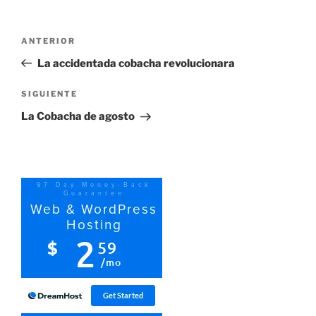
Navegación
Entrada
ANTERIOR
de
anterior:
La accidentada cobacha revolucionara
entradas
Siguiente
SIGUIENTE
entrada
La Cobacha de agosto