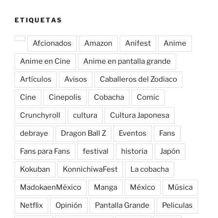
ETIQUETAS
Afcionados
Amazon
Anifest
Anime
Anime en Cine
Anime en pantalla grande
Artículos
Avisos
Caballeros del Zodiaco
Cine
Cinepolis
Cobacha
Comic
Crunchyroll
cultura
Cultura Japonesa
debraye
Dragon Ball Z
Eventos
Fans
Fans para Fans
festival
historia
Japón
Kokuban
KonnichiwaFest
La cobacha
MadokaenMéxico
Manga
México
Música
Netflix
Opinión
Pantalla Grande
Peliculas