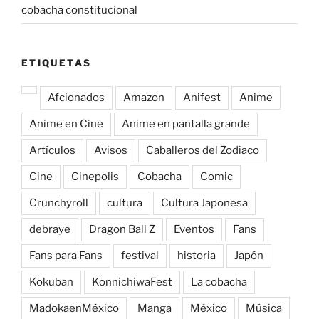
cobacha constitucional
ETIQUETAS
Afcionados
Amazon
Anifest
Anime
Anime en Cine
Anime en pantalla grande
Artículos
Avisos
Caballeros del Zodiaco
Cine
Cinepolis
Cobacha
Comic
Crunchyroll
cultura
Cultura Japonesa
debraye
Dragon Ball Z
Eventos
Fans
Fans para Fans
festival
historia
Japón
Kokuban
KonnichiwaFest
La cobacha
MadokaenMéxico
Manga
México
Música