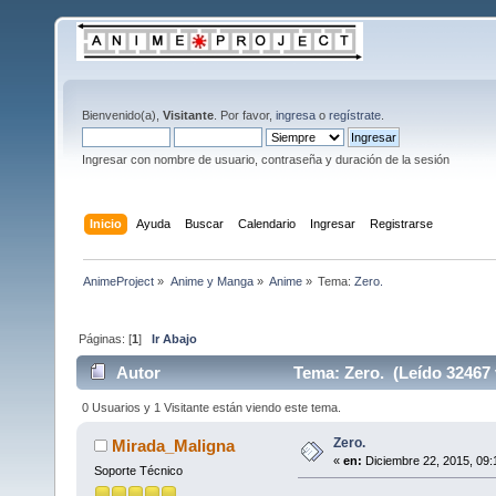
Bienvenido(a),
Visitante
. Por favor,
ingresa
o
regístrate
.
Ingresar con nombre de usuario, contraseña y duración de la sesión
Inicio
Ayuda
Buscar
Calendario
Ingresar
Registrarse
AnimeProject
»
Anime y Manga
»
Anime
»
Tema:
Zero.
Páginas: [
1
]
Ir Abajo
Autor
Tema: Zero. (Leído 32467 
0 Usuarios y 1 Visitante están viendo este tema.
Zero.
Mirada_Maligna
«
en:
Diciembre 22, 2015, 09:
Soporte Técnico