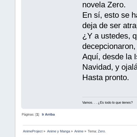
novela Zero.
En sí, esto se h
deja de ser atr
¿Y a ustedes, qu
decepcionaron, 
Aquí, desde la 
Navidad, y oja
Hasta pronto.
Vamos. . . ¿Es todo lo que tienes?
Páginas: [
1
]
Ir Arriba
AnimeProject
»
Anime y Manga
»
Anime
»
Tema:
Zero.