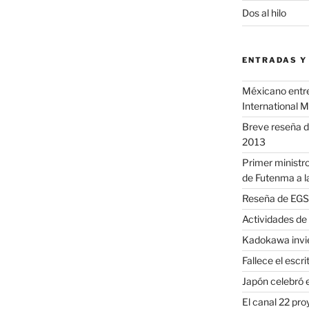
Dos al hilo
ENTRADAS Y
Méxicano entre 
International 
Breve reseña d
2013
Primer ministro
de Futenma a l
Reseña de EGS 
Actividades de
Kadokawa invie
Fallece el escr
Japón celebró e
El canal 22 pr