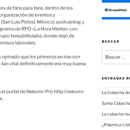
os de fans para fans, dentro de los
 organización de eventos y
 (San Luis Potosí, México), podcasting y
ograma de RPO «La Hora Hentai» con
rupo fansubtitulaba, donde dejó de
BUSCAR
omisos laborales.
Buscar
opinado que los primeros en irse son
por:
a tan vital definitivamente era muy buena
ENTRADAS R
n el portal de Nekomi-Pro
http://nekomi-
La Cobacha del 
x.
Santa Cobacha
La cobacha rev
¿Polemica o tal