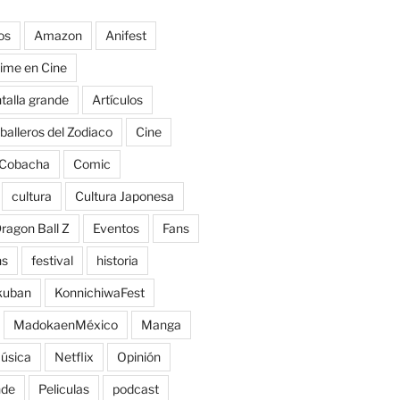
os
Amazon
Anifest
ime en Cine
talla grande
Artículos
balleros del Zodiaco
Cine
Cobacha
Comic
cultura
Cultura Japonesa
ragon Ball Z
Eventos
Fans
ns
festival
historia
kuban
KonnichiwaFest
MadokaenMéxico
Manga
úsica
Netflix
Opinión
nde
Peliculas
podcast