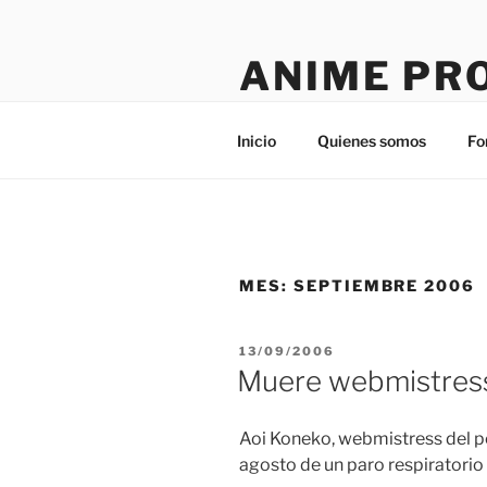
Saltar
al
ANIME PR
contenido
Tú sitio en la red
Inicio
Quienes somos
Fo
MES:
SEPTIEMBRE 2006
PUBLICADO
13/09/2006
EL
Muere webmistres
Aoi Koneko, webmistress del p
agosto de un paro respiratorio 