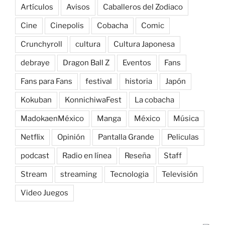
Artículos
Avisos
Caballeros del Zodiaco
Cine
Cinepolis
Cobacha
Comic
Crunchyroll
cultura
Cultura Japonesa
debraye
Dragon Ball Z
Eventos
Fans
Fans para Fans
festival
historia
Japón
Kokuban
KonnichiwaFest
La cobacha
MadokaenMéxico
Manga
México
Música
Netflix
Opinión
Pantalla Grande
Peliculas
podcast
Radio en línea
Reseña
Staff
Stream
streaming
Tecnologia
Televisión
Video Juegos