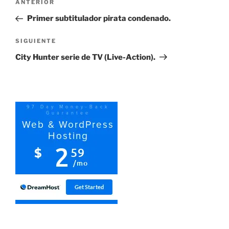
Entrada
ANTERIOR
de
anterior:
Primer subtitulador pirata condenado.
entradas
Siguiente
SIGUIENTE
entrada
City Hunter serie de TV (Live-Action).