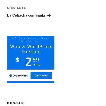
entradas
Siguiente
SIGUIENTE
entrada
La Cobacha confinada
BUSCAR