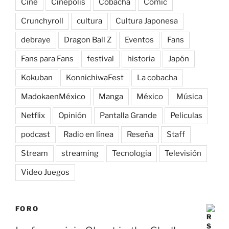
Cine
Cinepolis
Cobacha
Comic
Crunchyroll
cultura
Cultura Japonesa
debraye
Dragon Ball Z
Eventos
Fans
Fans para Fans
festival
historia
Japón
Kokuban
KonnichiwaFest
La cobacha
MadokaenMéxico
Manga
México
Música
Netflix
Opinión
Pantalla Grande
Peliculas
podcast
Radio en línea
Reseña
Staff
Stream
streaming
Tecnologia
Televisión
Video Juegos
FORO