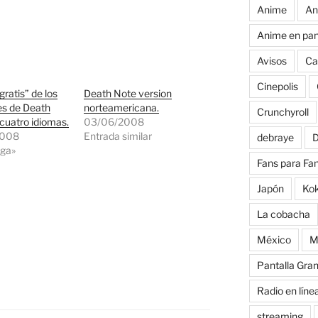
Anime
An
Anime en pan
Avisos
Ca
Cinepolis
ratis” de los
Death Note version
es de Death
norteamericana.
Crunchyroll
cuatro idiomas.
03/06/2008
2008
Entrada similar
debraye
D
ga»
Fans para Fa
Japón
Ko
La cobacha
México
M
Pantalla Gra
Radio en líne
streaming