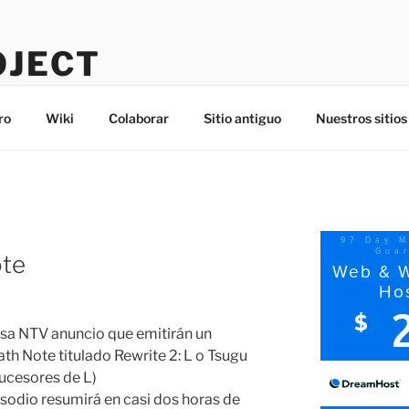
OJECT
ro
Wiki
Colaborar
Sitio antiguo
Nuestros sitios
ote
esa NTV anuncio que emitirán un
th Note titulado Rewrite 2: L o Tsugu
Sucesores de L)
isodio resumirá en casi dos horas de