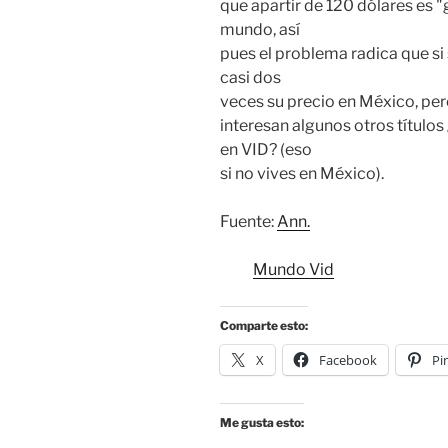
que apartir de 120 dólares es "g
mundo, así
pues el problema radica que si
casi dos
veces su precio en México, pero
interesan algunos otros título
en VID? (eso
si no vives en México).
Fuente:
Ann.
Mundo Vid
Comparte esto:
X
Facebook
Pi
Me gusta esto: