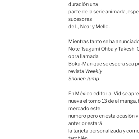
duración una
parte de la serie animada, esp
sucesores
de L, Near y Mello.
Mientras tanto se ha anunciad
Note Tsugumi Ohba y Takeshi O
obra llamada
Boku-Man que se espera sea pu
revista
Weekly
Shonen Jump
.
En México editorial Vid se apre
nueva el tomo 13 de el manga, 
mercado este
numero pero en esta ocasión vi
anterior estará
la tarjeta personalizada y com
también