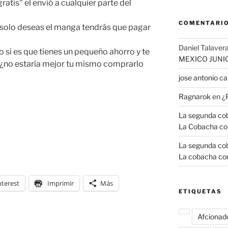
ratis" el envió a cualquier parte del
COMENTARIO
 solo deseas el manga tendrás que pagar
Daniel Talavera
 si es que tienes un pequeño ahorro y te
MEXICO JUNI
s ¿no estaría mejor tu mismo comprarlo
jose antonio 
Ragnarok
en
¿
La segunda coba
La Cobacha co
La segunda coba
La cobacha con
nterest
Imprimir
Más
ETIQUETAS
Afcionad