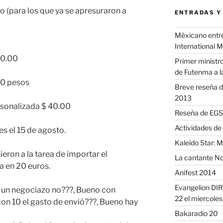
 (para los que ya se apresuraron a
ENTRADAS Y
Méxicano entre 
International 
70.00
Primer ministro
de Futenma a l
00 pesos
Breve reseña d
2013
rsonalizada $ 40.00
Reseña de EGS 
Actividades de
es el 15 de agosto.
Kaleido Star: 
eron a la tarea de importar el
La cantante No
a en 20 euros.
Anifest 2014
Evangelion DIR
 un negociazo no???, Bueno con
22 el miercole
on 10 el gasto de envió???, Bueno hay
Bakaradio 20