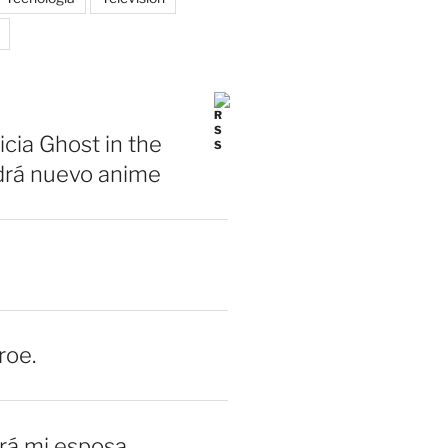
icia Ghost in the
drá nuevo anime
roe.
erá mi esposa.