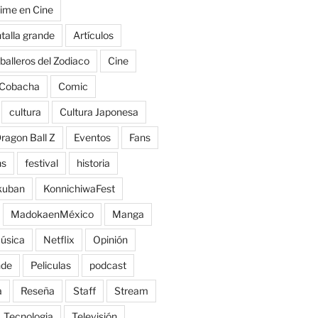
ime en Cine
talla grande
Artículos
balleros del Zodiaco
Cine
Cobacha
Comic
cultura
Cultura Japonesa
ragon Ball Z
Eventos
Fans
ns
festival
historia
kuban
KonnichiwaFest
MadokaenMéxico
Manga
úsica
Netflix
Opinión
nde
Peliculas
podcast
a
Reseña
Staff
Stream
Tecnologia
Televisión