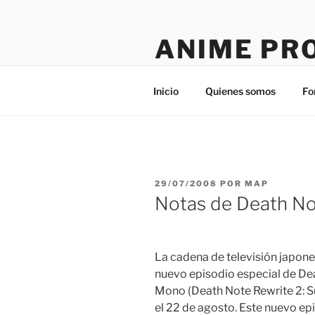
Saltar
al
ANIME PR
contenido
Tú sitio en la red
Inicio
Quienes somos
Fo
PUBLICADO
29/07/2008
POR
MAP
EL
Notas de Death N
La cadena de televisión japon
nuevo episodio especial de
Dea
Mono
(Death Note Rewrite 2: 
el 22 de agosto. Este nuevo ep