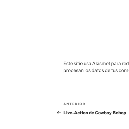
Este sitio usa Akismet para red
procesan los datos de tus com
Navegación
Entrada
ANTERIOR
de
anterior:
Live-Action de Cowboy Bebop
entradas