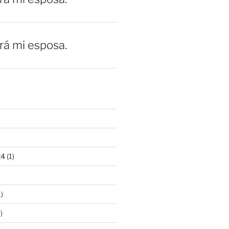
erá mi esposa.
24
(1)
)
)