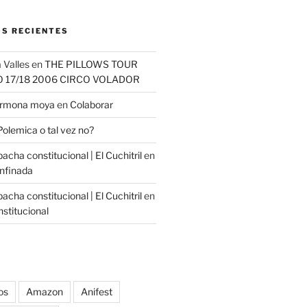
S RECIENTES
 Valles
en
THE PILLOWS TOUR
O 17/18 2006 CIRCO VOLADOR
carmona moya
en
Colaborar
Polemica o tal vez no?
cha constitucional | El Cuchitril
en
nfinada
cha constitucional | El Cuchitril
en
stitucional
os
Amazon
Anifest