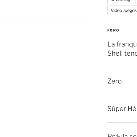
Video Juegos
FORO
La franqu
Shell ten
Zero.
Súper Hé
Re:Ella s