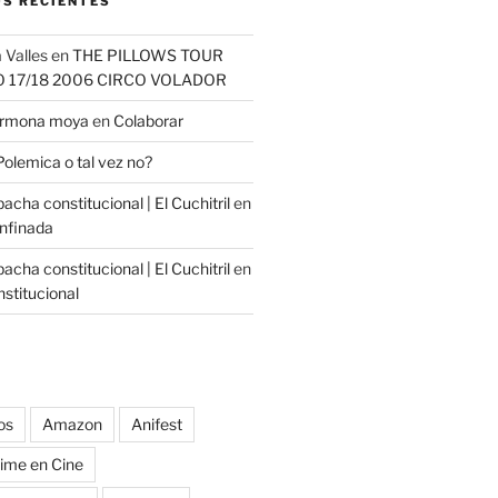
S RECIENTES
 Valles
en
THE PILLOWS TOUR
O 17/18 2006 CIRCO VOLADOR
carmona moya
en
Colaborar
Polemica o tal vez no?
cha constitucional | El Cuchitril
en
nfinada
cha constitucional | El Cuchitril
en
stitucional
os
Amazon
Anifest
ime en Cine