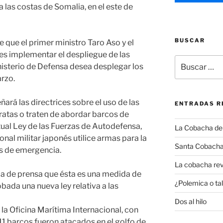
 a las costas de Somalia, en el este de
BUSCAR
 que el primer ministro Taro Aso y el
es implementar el despliegue de las
Buscar
isterio de Defensa desea desplegar los
por:
arzo.
ará las directrices sobre el uso de las
ENTRADAS R
atas o traten de abordar barcos de
ual Ley de las Fuerzas de Autodefensa,
La Cobacha del 
onal militar japonés utilice armas para la
Santa Cobacha
s de emergencia.
La cobacha rev
a de prensa que ésta es una medida de
¿Polemica o tal
ada una nueva ley relativa a las
Dos al hilo
e la Oficina Marítima Internacional, con
11 barcos fueron atacados en el golfo de