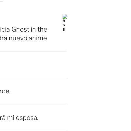
icia Ghost in the
drá nuevo anime
roe.
erá mi esposa.