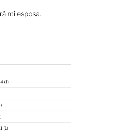
erá mi esposa.
24
(1)
)
)
21
(1)
)