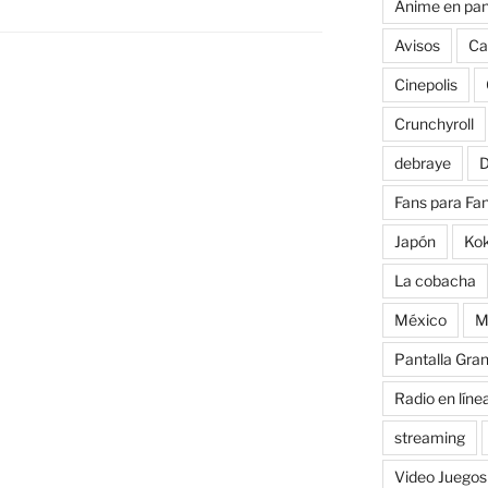
Anime en pan
Avisos
Ca
Cinepolis
Crunchyroll
debraye
D
Fans para Fa
Japón
Ko
La cobacha
México
M
Pantalla Gra
Radio en líne
streaming
Video Juegos