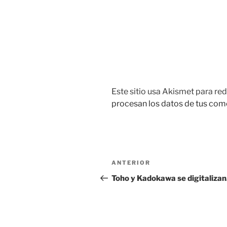
Este sitio usa Akismet para red
procesan los datos de tus com
Navegación
Entrada
ANTERIOR
de
anterior:
Toho y Kadokawa se digitalizan
entradas