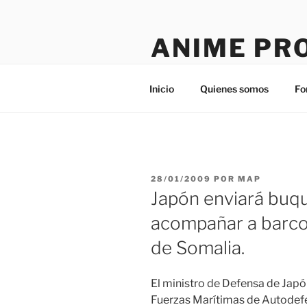
Saltar
al
ANIME PR
contenido
Tú sitio en la red
Inicio
Quienes somos
Fo
PUBLICADO
28/01/2009
POR
MAP
EL
Japón enviará buqu
acompañar a barco
de Somalia.
El ministro de Defensa de Jap
Fuerzas Marítimas de Autodefe