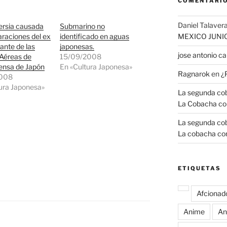
COMENTARIO
Daniel Talavera
ersia causada
Submarino no
araciones del ex
identificado en aguas
MEXICO JUNI
nte de las
japonesas.
jose antonio 
 Aéreas de
15/09/2008
ensa de Japón
En «Cultura Japonesa»
Ragnarok
en
¿
2008
ura Japonesa»
La segunda coba
La Cobacha co
La segunda coba
La cobacha con
ETIQUETAS
Afcionad
Anime
An