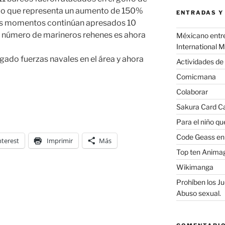
 lo que representa un aumento de 150%
ENTRADAS Y
tos momentos continúan apresados 10
el número de marineros rehenes es ahora
Méxicano entre 
International 
gado fuerzas navales en el área y ahora
Actividades de
Comicmana
Colaborar
Sakura Card Ca
Para el niño q
Code Geass en 
nterest
Imprimir
Más
Top ten Animag
Wikimanga
Prohíben los J
Abuso sexual.