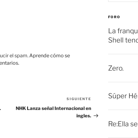
FORO
La franqu
Shell ten
ucir el spam.
Aprende cómo se
entarios.
Zero.
Súper Hé
SIGUIENTE
Siguiente
entrada
.
NHK Lanza señal Internacional en
ingles.
Re:Ella s