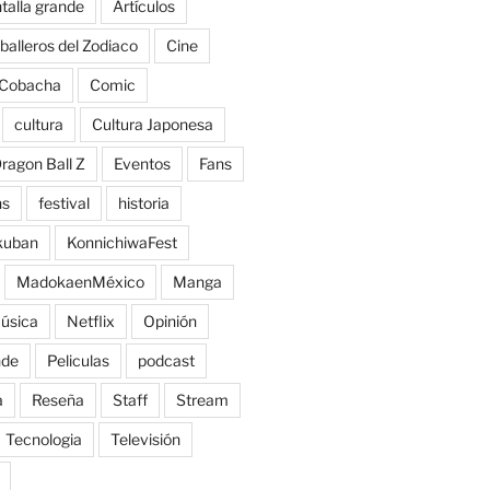
talla grande
Artículos
balleros del Zodiaco
Cine
Cobacha
Comic
cultura
Cultura Japonesa
ragon Ball Z
Eventos
Fans
ns
festival
historia
kuban
KonnichiwaFest
MadokaenMéxico
Manga
úsica
Netflix
Opinión
nde
Peliculas
podcast
a
Reseña
Staff
Stream
Tecnologia
Televisión