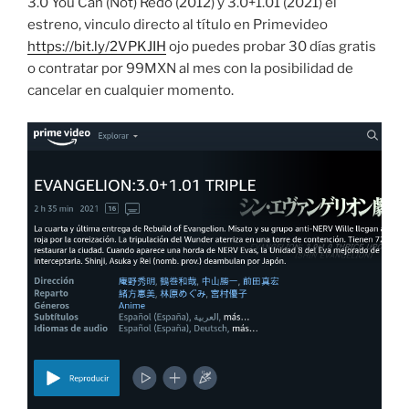
3.0 You Can (Not) Redo (2012) y 3.0+1.01 (2021) el
estreno, vinculo directo al título en Primevideo
https://bit.ly/2VPKJIH
ojo puedes probar 30 días gratis
o contratar por 99MXN al mes con la posibilidad de
cancelar en cualquier momento.