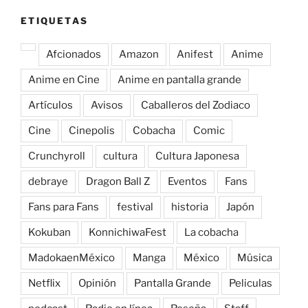
ETIQUETAS
Afcionados
Amazon
Anifest
Anime
Anime en Cine
Anime en pantalla grande
Artículos
Avisos
Caballeros del Zodiaco
Cine
Cinepolis
Cobacha
Comic
Crunchyroll
cultura
Cultura Japonesa
debraye
Dragon Ball Z
Eventos
Fans
Fans para Fans
festival
historia
Japón
Kokuban
KonnichiwaFest
La cobacha
MadokaenMéxico
Manga
México
Música
Netflix
Opinión
Pantalla Grande
Peliculas