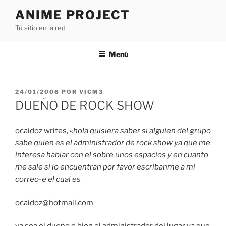
Saltar
ANIME PROJECT
al
Tú sitio en la red
contenido
Menú
PUBLICADO
24/01/2006
POR
VICM3
EL
DUEÑO DE ROCK SHOW
ocaidoz writes, «
hola quisiera saber si alguien del grupo
sabe quien es el administrador de rock show ya que me
interesa hablar con el sobre unos espacios y en cuanto
me sale si lo encuentran por favor escribanme a mi
correo-e el cual es
ocaidoz@hotmail.com