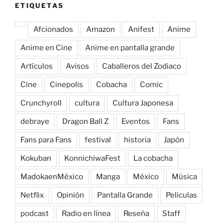
ETIQUETAS
Afcionados
Amazon
Anifest
Anime
Anime en Cine
Anime en pantalla grande
Artículos
Avisos
Caballeros del Zodiaco
Cine
Cinepolis
Cobacha
Comic
Crunchyroll
cultura
Cultura Japonesa
debraye
Dragon Ball Z
Eventos
Fans
Fans para Fans
festival
historia
Japón
Kokuban
KonnichiwaFest
La cobacha
MadokaenMéxico
Manga
México
Música
Netflix
Opinión
Pantalla Grande
Peliculas
podcast
Radio en línea
Reseña
Staff