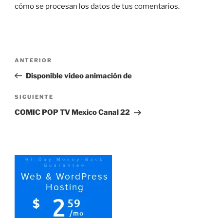
cómo se procesan los datos de tus comentarios.
Navegación
Entrada
ANTERIOR
de
anterior:
Disponible video animación de
entradas
Siguiente
SIGUIENTE
entrada
COMIC POP TV Mexico Canal 22