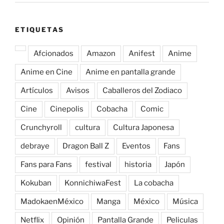
ETIQUETAS
Afcionados
Amazon
Anifest
Anime
Anime en Cine
Anime en pantalla grande
Artículos
Avisos
Caballeros del Zodiaco
Cine
Cinepolis
Cobacha
Comic
Crunchyroll
cultura
Cultura Japonesa
debraye
Dragon Ball Z
Eventos
Fans
Fans para Fans
festival
historia
Japón
Kokuban
KonnichiwaFest
La cobacha
MadokaenMéxico
Manga
México
Música
Netflix
Opinión
Pantalla Grande
Peliculas