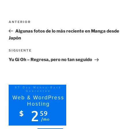
Navegación
Entrada
ANTERIOR
de
anterior:
Algunas fotos de lo más reciente en Manga desde
entradas
Japón
Siguiente
SIGUIENTE
entrada
Yu Gi Oh – Regresa, pero no tan seguido