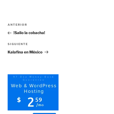
Navegación
Entrada
ANTERIOR
de
anterior:
!Salio la cobacha!
entradas
Siguiente
SIGUIENTE
entrada
Kalafina en México