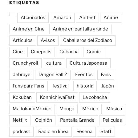
ETIQUETAS
Afcionados
Amazon
Anifest
Anime
Anime en Cine
Anime en pantalla grande
Artículos
Avisos
Caballeros del Zodiaco
Cine
Cinepolis
Cobacha
Comic
Crunchyroll
cultura
Cultura Japonesa
debraye
Dragon Ball Z
Eventos
Fans
Fans para Fans
festival
historia
Japón
Kokuban
KonnichiwaFest
La cobacha
MadokaenMéxico
Manga
México
Música
Netflix
Opinión
Pantalla Grande
Peliculas
podcast
Radio en línea
Reseña
Staff