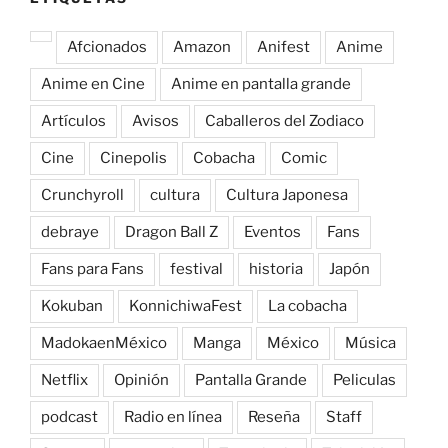
Afcionados
Amazon
Anifest
Anime
Anime en Cine
Anime en pantalla grande
Artículos
Avisos
Caballeros del Zodiaco
Cine
Cinepolis
Cobacha
Comic
Crunchyroll
cultura
Cultura Japonesa
debraye
Dragon Ball Z
Eventos
Fans
Fans para Fans
festival
historia
Japón
Kokuban
KonnichiwaFest
La cobacha
MadokaenMéxico
Manga
México
Música
Netflix
Opinión
Pantalla Grande
Peliculas
podcast
Radio en línea
Reseña
Staff