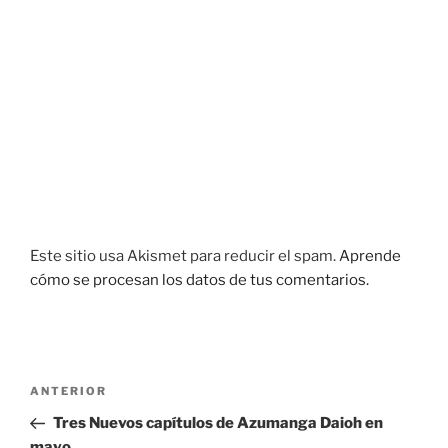
Este sitio usa Akismet para reducir el spam.
Aprende
cómo se procesan los datos de tus comentarios.
Navegación
Entrada
ANTERIOR
de
anterior:
Tres Nuevos capítulos de Azumanga Daioh en
entradas
mayo.