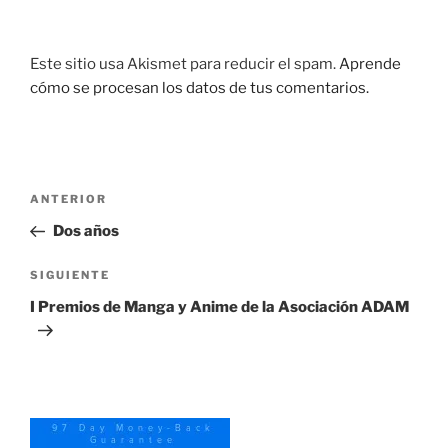
Este sitio usa Akismet para reducir el spam.
Aprende
cómo se procesan los datos de tus comentarios.
Navegación
Entrada
ANTERIOR
de
anterior:
Dos años
entradas
Siguiente
SIGUIENTE
entrada
I Premios de Manga y Anime de la Asociación ADAM