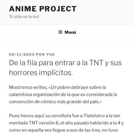
Saltar
ANIME PROJECT
al
Tú sitio en la red
contenido
Menú
PUBLICADO
06/11/2003
POR
YUE
EL
De la fila para entrar a la TNT y sus
horrores implícitos.
Mostrenco writes, «
Un pobre debraye sobre la
calamitosa organización de la que es considerada la
convención de cómics más grande del país.
«
Pues henos aquí; su servilleta fue a Tlatelolco a la tan
mentada TNT versión 6, el año pasado había ido a la 4 y
como en aquella vez llegue a eso de las tres, no tuve