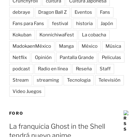
Crunchyroll
cultura
Cultura Japonesa
debraye
Dragon Ball Z
Eventos
Fans
Fans para Fans
festival
historia
Japón
Kokuban
KonnichiwaFest
La cobacha
MadokaenMéxico
Manga
México
Música
Netflix
Opinión
Pantalla Grande
Peliculas
podcast
Radio en línea
Reseña
Staff
Stream
streaming
Tecnologia
Televisión
Video Juegos
FORO
La franquicia Ghost in the Shell
tendrá nuevo anime