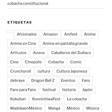
cobacha constitucional
ETIQUETAS
Afcionados
Amazon
Anifest
Anime
Anime en Cine
Anime en pantalla grande
Artículos
Avisos
Caballeros del Zodiaco
Cine
Cinepolis
Cobacha
Comic
Crunchyroll
cultura
Cultura Japonesa
debraye
Dragon Ball Z
Eventos
Fans
Fans para Fans
festival
historia
Japón
Kokuban
KonnichiwaFest
La cobacha
MadokaenMéxico
Manga
México
Música