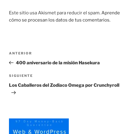
Este sitio usa Akismet para reducir el spam.
Aprende
cómo se procesan los datos de tus comentarios.
Navegación
Entrada
ANTERIOR
de
anterior:
400 aniversario de la misión Hasekura
entradas
Siguiente
SIGUIENTE
entrada
Los Caballeros del Zodiaco Omega por Crunchyroll