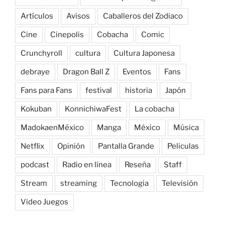
Artículos
Avisos
Caballeros del Zodiaco
Cine
Cinepolis
Cobacha
Comic
Crunchyroll
cultura
Cultura Japonesa
debraye
Dragon Ball Z
Eventos
Fans
Fans para Fans
festival
historia
Japón
Kokuban
KonnichiwaFest
La cobacha
MadokaenMéxico
Manga
México
Música
Netflix
Opinión
Pantalla Grande
Peliculas
podcast
Radio en línea
Reseña
Staff
Stream
streaming
Tecnologia
Televisión
Video Juegos