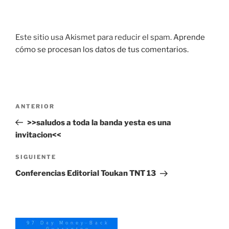
Este sitio usa Akismet para reducir el spam.
Aprende
cómo se procesan los datos de tus comentarios.
Navegación
Entrada
ANTERIOR
de
anterior:
>>saludos a toda la banda yesta es una
entradas
invitacion<<
Siguiente
SIGUIENTE
entrada
Conferencias Editorial Toukan TNT 13