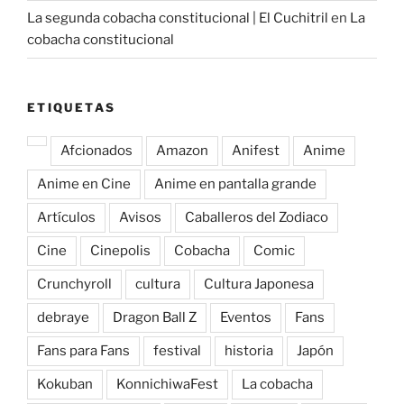
La segunda cobacha constitucional | El Cuchitril
en
La
cobacha constitucional
ETIQUETAS
Afcionados
Amazon
Anifest
Anime
Anime en Cine
Anime en pantalla grande
Artículos
Avisos
Caballeros del Zodiaco
Cine
Cinepolis
Cobacha
Comic
Crunchyroll
cultura
Cultura Japonesa
debraye
Dragon Ball Z
Eventos
Fans
Fans para Fans
festival
historia
Japón
Kokuban
KonnichiwaFest
La cobacha