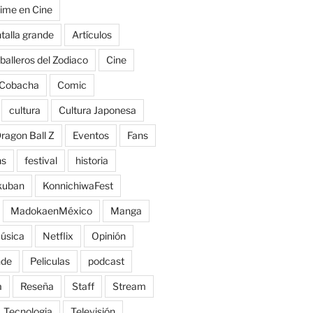
ime en Cine
talla grande
Artículos
balleros del Zodiaco
Cine
Cobacha
Comic
cultura
Cultura Japonesa
ragon Ball Z
Eventos
Fans
ns
festival
historia
kuban
KonnichiwaFest
MadokaenMéxico
Manga
úsica
Netflix
Opinión
nde
Peliculas
podcast
a
Reseña
Staff
Stream
Tecnologia
Televisión