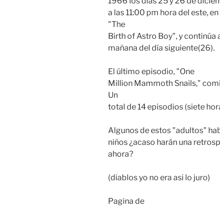
1966 los días 25 y 26 de diciem
a las 11:00 pm hora del este, e
"The
Birth of Astro Boy", y continúa 
mañana del día siguiente(26).
El último episodio, "One
Million Mammoth Snails," comie
Un
total de 14 episodios (siete hor
Algunos de estos "adultos" hab
niños ¿acaso harán una retrosp
ahora?
(diablos yo no era asi lo juro)
Pagina de