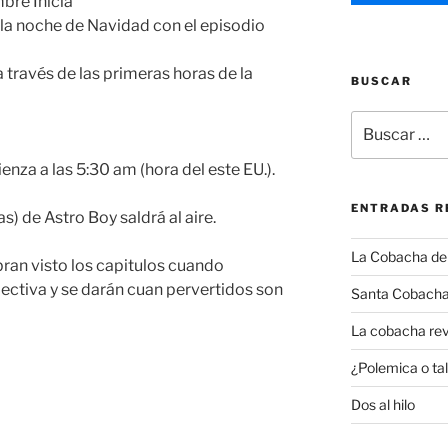
bre Inicia
n la noche de Navidad con el episodio
a través de las primeras horas de la
BUSCAR
Buscar
por:
nza a las 5:30 am (hora del este EU.).
ENTRADAS R
as) de Astro Boy saldrá al aire.
La Cobacha del 
ran visto los capitulos cuando
ectiva y se darán cuan pervertidos son
Santa Cobacha
La cobacha rev
¿Polemica o tal
Dos al hilo