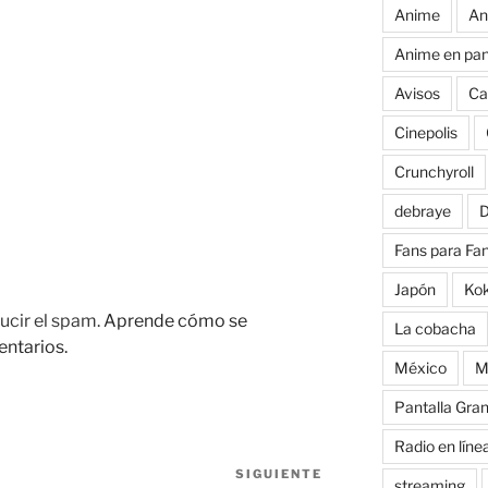
Anime
An
Anime en pan
Avisos
Ca
Cinepolis
Crunchyroll
debraye
D
Fans para Fa
Japón
Ko
ucir el spam.
Aprende cómo se
La cobacha
entarios.
México
M
Pantalla Gra
Radio en líne
SIGUIENTE
Siguiente
streaming