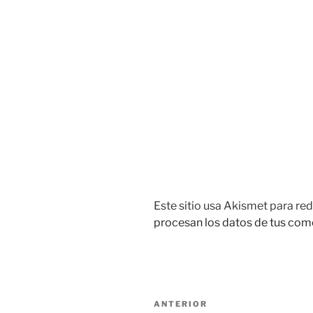
Este sitio usa Akismet para red
procesan los datos de tus com
Navegación
Entrada
ANTERIOR