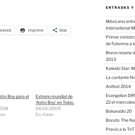
ENTRADAS Y
Méxicano entre 
International 
nterest
Imprimir
Más
Primer ministro
de Futenma a l
Breve reseña d
2013
Kaleido Star: 
La cantante No
Anifest 2014
Evangelion DIR
tro Boy para el
Estreno mundial de
22 el miercole
‘Astro Boy’ en Tokio.
2008
06/10/2009
Bakaradio 20
me»
En «Cine»
Boruto: The Na
Previo a la TnT