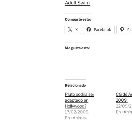
Adult Swim
Comparte esto:
X
Facebook
Pi
Me gusta esto:
Relacionado
Pluto podria ser
CG de As
adaptado en
2009.
Hollywood?
22/09/
17/02/2009
En «Ani
En «Anime»