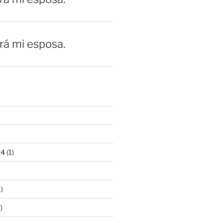
erá mi esposa.
24
(1)
)
)