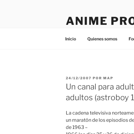
Saltar
al
ANIME PR
contenido
Tú sitio en la red
Inicio
Quienes somos
Fo
PUBLICADO
24/12/2007
POR
MAP
EL
Un canal para adul
adultos (astroboy
La cadena televisiva norteam
un maratón de los episodios de
de 1963 –