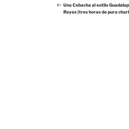
de
anterior:
Una Cobacha al estilo Guadalup
Reyes (tres horas de pura charl
entradas