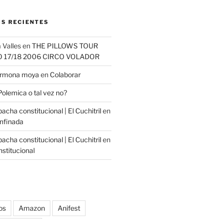
S RECIENTES
 Valles
en
THE PILLOWS TOUR
O 17/18 2006 CIRCO VOLADOR
carmona moya
en
Colaborar
Polemica o tal vez no?
cha constitucional | El Cuchitril
en
nfinada
cha constitucional | El Cuchitril
en
stitucional
os
Amazon
Anifest