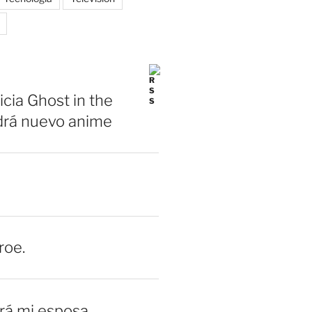
icia Ghost in the
drá nuevo anime
roe.
erá mi esposa.