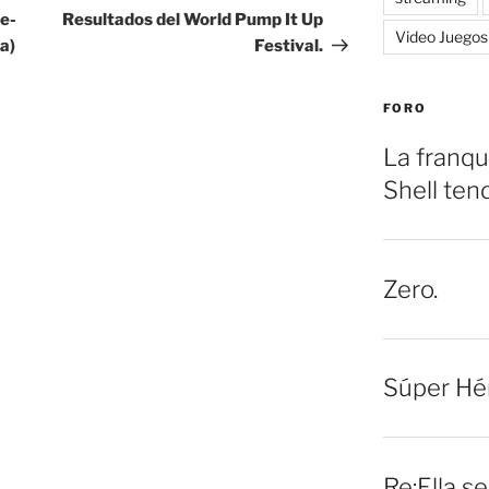
entrada
e-
Resultados del World Pump It Up
Video Juegos
a)
Festival.
FORO
La franqu
Shell ten
Zero.
Súper Hé
Re:Ella s